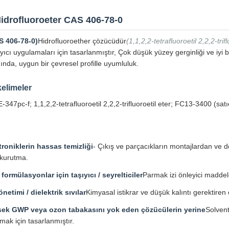
idrofluoroeter CAS 406-78-0
S 406-78-0)
Hidrofluoroether çözücüdür
(1,1,2,2-tetrafluoroetil 2,2,2-trifl
ıyıcı uygulamaları için tasarlanmıştır, Çok düşük yüzey gerginliği ve iyi bi
ığında, uygun bir çevresel profille uyumluluk.
kelimeler
47pc-f; 1,1,2,2-tetrafluoroetil 2,2,2-trifluoroetil eter; FC13-3400 (satı
troniklerin hassas temizliği
- Çıkış ve parçacıkların montajlardan v
 kurutma.
 formülasyonlar için taşıyıcı / seyrelticiler
Parmak izi önleyici maddele
önetimi / dielektrik sıvılar
Kimyasal istikrar ve düşük kalıntı gerektiren
ek GWP veya ozon tabakasını yok eden çözücülerin yerine
Solvent
mak için tasarlanmıştır.