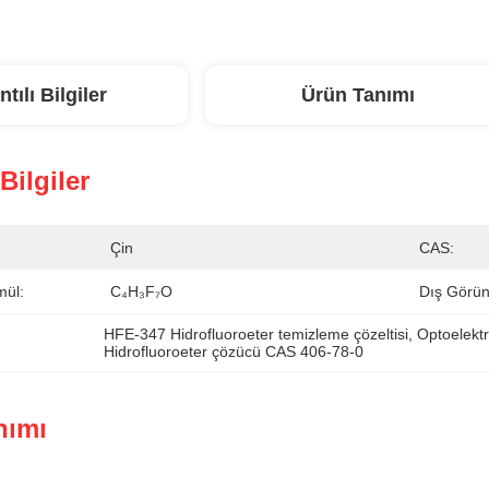
ntılı Bilgiler
Ürün Tanımı
 Bilgiler
Çin
CAS:
mül:
C₄H₃F₇O
Dış Görün
HFE-347 Hidrofluoroeter temizleme çözeltisi
, 
Optoelektro
Hidrofluoroeter çözücü CAS 406-78-0
nımı