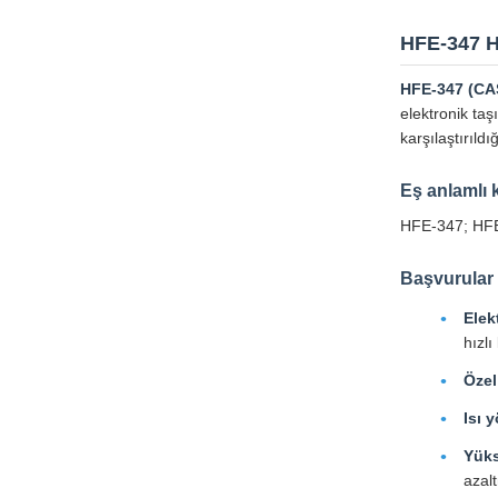
HFE-347 H
HFE-347 (CA
elektronik taş
karşılaştırıld
Eş anlamlı 
HFE-347; HFE-3
Başvurular
Elek
hızlı
Özel
Isı y
Yüks
azalt