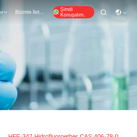
Şimdi
Bizimle İletişim
er
Konuşalım.
HFE-347 Hidrofluoroether CAS 406-78-0