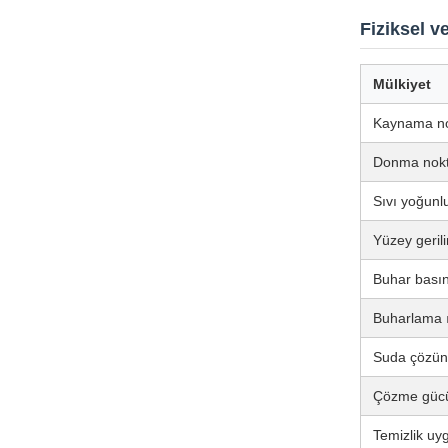
Fiziksel v
Mülkiyet
Kaynama no
Donma nokt
Sıvı yoğunl
Yüzey geri
Buhar bas
Buharlama ı
Suda çözün
Çözme güc
Temizlik uy