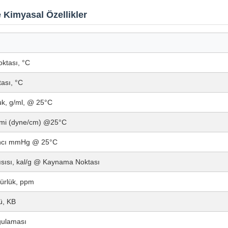
e Kimyasal Özellikler
ktası, °C
ası, °C
uk, g/ml, @ 25°C
limi (dyne/cm) @25°C
ıncı mmHg @ 25°C
sısı, kal/g @ Kaynama Noktası
ürlük, ppm
ü, KB
gulaması