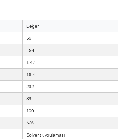
Değer
56
- 94
1.47
16.4
232
39
100
N/A
Solvent uygulaması