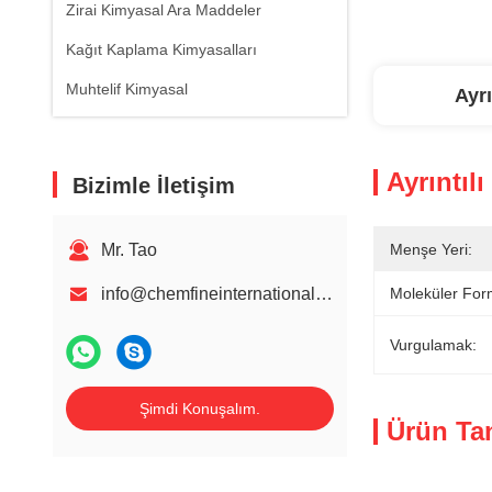
Zirai Kimyasal Ara Maddeler
Kağıt Kaplama Kimyasalları
Muhtelif Kimyasal
Ayrı
Ayrıntılı
Bizimle İletişim
Mr. Tao
Menşe Yeri:
info@chemfineinternational.com
Moleküler For
Vurgulamak:
Şimdi Konuşalım.
Ürün Ta