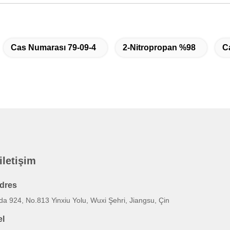
Cas Numarası 79-09-4
2-Nitropropan %98
C
 iletişim
dres
a 924, No.813 Yinxiu Yolu, Wuxi Şehri, Jiangsu, Çin
el