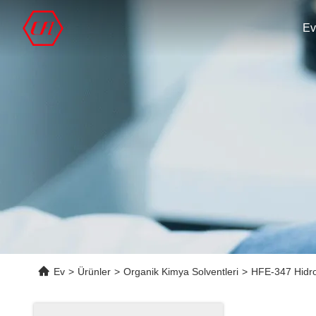
Ev
Ev
>
Ürünler
>
Organik Kimya Solventleri
>
HFE-347 Hidrof