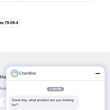
as 79-09-4
Chemfine
Haber Bültenimiz
İndirimler ve daha fazlası için bültenimize abone olun.
1:48 PM
Good day, what product are you looking 
for?