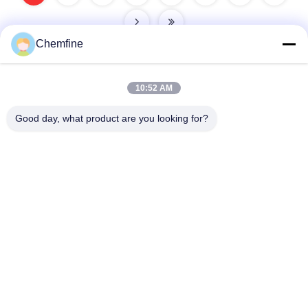
Chemfine
10:52 AM
Hızlı iletişim
Good day, what product are you looking for?
Adres
Oda 924, No.813 Yinxiu Yolu, Wuxi Şehri, Jiangsu, Çin
Tel
86- 510-82753588
E-posta
info@chemfineinternational.com