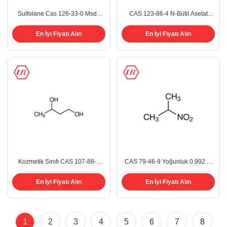
Sulfolane Cas 126-33-0 Msds
CAS 123-86-4 N-Bütil Asetat
Organik Kimya Solventleri %99,5
Organik Kimya Solventleri %99,5
En İyi Fiyatı Alın
En İyi Fiyatı Alın
Kozmetik Sınıfı CAS 107-88-0
CAS 79-46-9 Yoğunluk 0.992 2-
1,3-Butandiol
Nitropropan Yapısı C3H7NO2
Renksiz ila Soluk Sarı Çözelti
En İyi Fiyatı Alın
En İyi Fiyatı Alın
%98
1
2
3
4
5
6
7
8