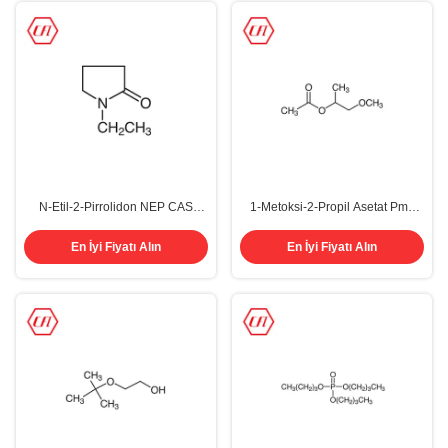
N-Etil-2-Pirrolidon NEP CAS
1-Metoksi-2-Propil Asetat Pma
2687-91-4 Organik Kimya
Solvent Elektronik Sınıf CAS 108-
Solventleri
65-6
En İyi Fiyatı Alın
En İyi Fiyatı Alın