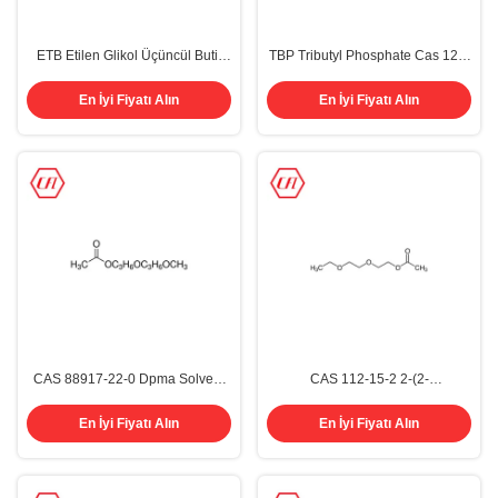
ETB Etilen Glikol Üçüncül Butil
TBP Tributyl Phosphate Cas 126-
Eter CAS 7580-85-0 Organik
73-8 Kimyasal Organik Kimya
Kimya Solventleri
Solventler Köpük Kesici
En İyi Fiyatı Alın
En İyi Fiyatı Alın
CAS 88917-22-0 Dpma Solvent
CAS 112-15-2 2-(2-
Organik Kimya Solventleri %99,5
Etoksietoksi)Etil Asetat Karbitol
Asetat
En İyi Fiyatı Alın
En İyi Fiyatı Alın