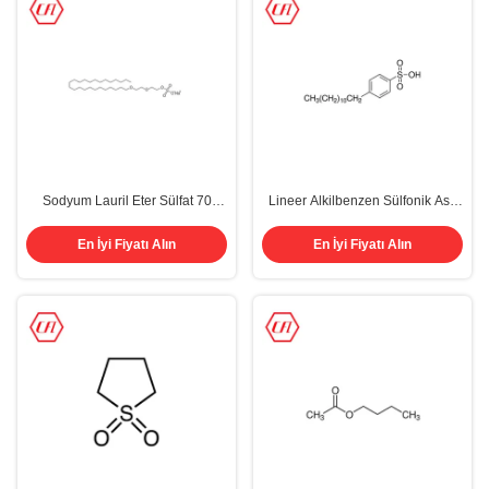
Sodyum Lauril Eter Sülfat 70
Lineer Alkilbenzen Sülfonik Asit
SLES %70 Texapon N70 Cas
LABSA CAS No 27176-87-0 %96
68585-34-2
En İyi Fiyatı Alın
En İyi Fiyatı Alın