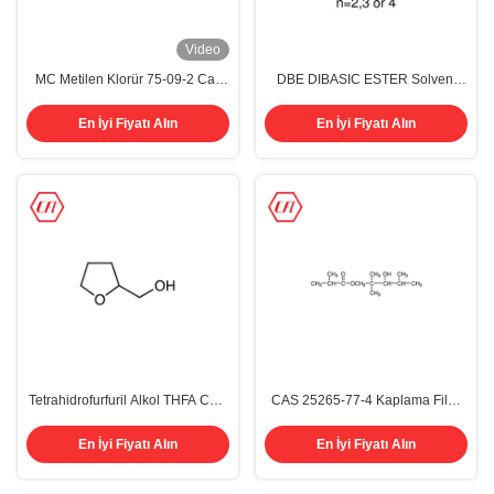
Video
MC Metilen Klorür 75-09-2 Cas
DBE DIBASIC ESTER Solvent
Numarası DCM Diklorometan
Asit Cas 95481-62-2 C21H36O12
Organik Kimya Solventleri
Renksiz Şeffaf Sıvı
En İyi Fiyatı Alın
En İyi Fiyatı Alın
Tetrahidrofurfuril Alkol THFA CAS
CAS 25265-77-4 Kaplama Filmi
97-99-4 Organik Kimyasal
Oluşturucu Ajan Ester Alkol 12
Çözücüler
Organik Kimya Solventleri
En İyi Fiyatı Alın
En İyi Fiyatı Alın