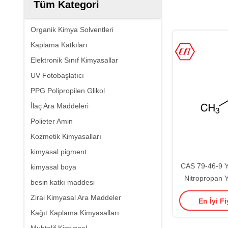
Tüm Kategori
Organik Kimya Solventleri
Kaplama Katkıları
Elektronik Sınıf Kimyasallar
UV Fotobaşlatıcı
PPG Polipropilen Glikol
İlaç Ara Maddeleri
Polieter Amin
Kozmetik Kimyasalları
kimyasal pigment
CAS 79-46-9 Y
kimyasal boya
Nitropropan 
besin katkı maddesi
Renksiz ila S
Zirai Kimyasal Ara Maddeler
En İyi Fi
Kağıt Kaplama Kimyasalları