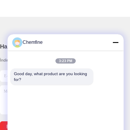
Chemfine
Haber Bültenimiz
İndirimler ve daha fazlası için bültenimize abone olun.
3:23 PM
Good day, what product are you looking 
for?
Eposta Gönder