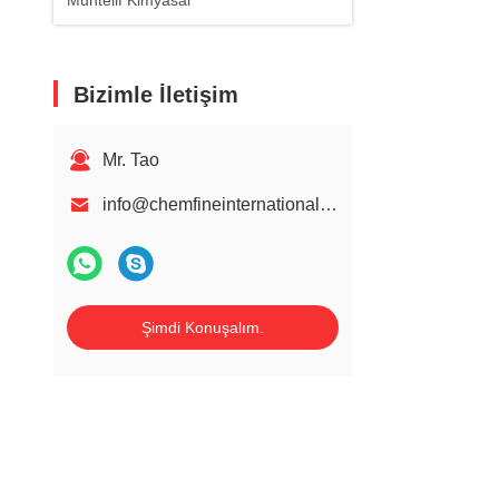
Muhtelif Kimyasal
Bizimle İletişim
Mr. Tao
info@chemfineinternational.com
Şimdi Konuşalım.