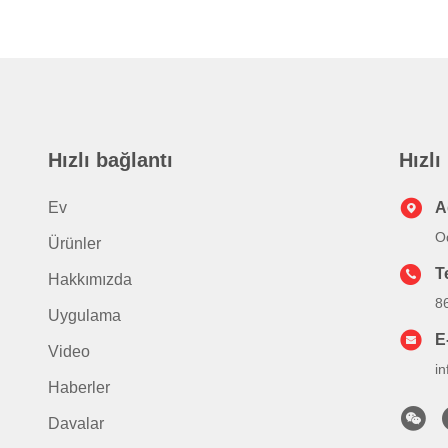
Hızlı bağlantı
Hızlı
Ev
A
Od
Ürünler
T
Hakkımızda
8
Uygulama
E
Video
i
Haberler
Davalar