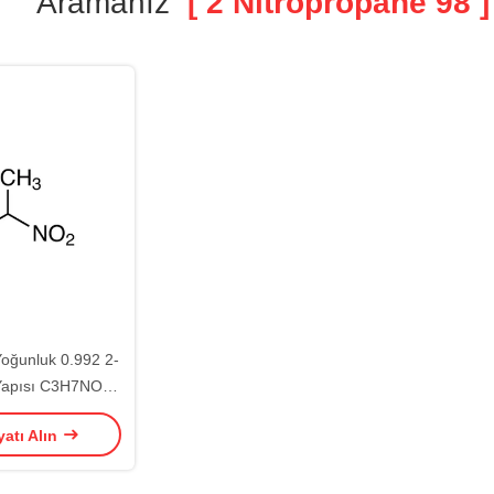
Aramanız
[ 2 Nitropropane 98 ]
oğunluk 0.992 2-
Yapısı C3H7NO2
oluk Sarı Çözelti
yatı Alın
%98