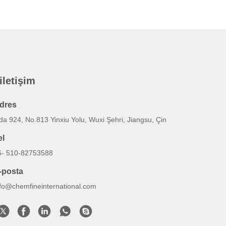
 iletişim
dres
a 924, No.813 Yinxiu Yolu, Wuxi Şehri, Jiangsu, Çin
el
6- 510-82753588
-posta
nfo@chemfineinternational.com