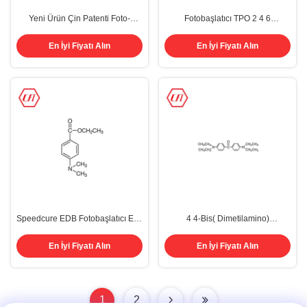
Yeni Ürün Çin Patenti Foto-
Fotobaşlatıcı TPO 2 4 6
İnseniatör PI 979 Cas 44159-75-9
TrimethylBenzoyl Diphenyl Fosfin
907 369 379'u değiştir
Oksit CAS 75980-60-8
En İyi Fiyatı Alın
En İyi Fiyatı Alın
Speedcure EDB Fotobaşlatıcı Etil-
4 4-Bis( Dimetilamino)
4-Dimetilaminobenzoat CAS
Benzofenon Fotobaşlatıcı EMK
10287-53-3 C11H16NO2
CAS 90-93-7
En İyi Fiyatı Alın
En İyi Fiyatı Alın
1
2