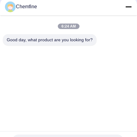
Chemfine
6:24 AM
Hızlı iletişim
Good day, what product are you looking for?
Adres
Oda 924, No.813 Yinxiu Yolu, Wuxi Şehri, Jiangsu, Çin
Tel
86- 510-82753588
E-posta
info@chemfineinternational.com
Gizlilik Politikası
|
Site Haritası
| Çin İyi Kalite Organik Kimya
Solventleri Tedarikçi. Telif hakkı © 2022-2026 Chemfine