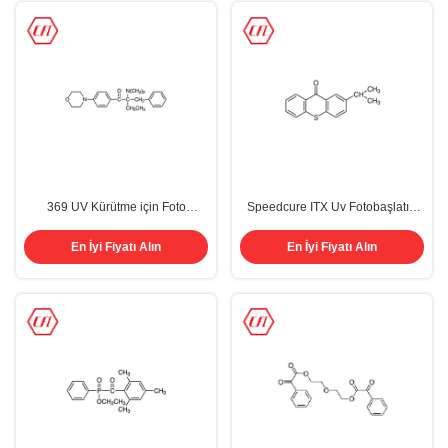
369 UV Kürütme için Foto
Speedcure ITX Uv Fotobaşlatıcı
Başlatıcı Cas 119313-12-1
Üreticileri CAS 5495-84-1
Dekoratif Kaplamalar Metal
En İyi Fiyatı Alın
En İyi Fiyatı Alın
Kutular