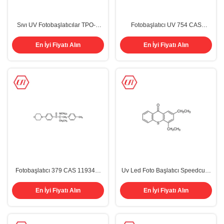
Sıvı UV Fotobaşlatıcılar TPO-L
Fotobaşlatıcı UV 754 CAS
Cas 84434-11-7 Etil (2 4 6-
211510-16-6 Benzene asetik asit,
Trimetilbenzoil) Fenilfosfinat
Alfa-Oxo-, Oxydi-2,1-Ethanediyl
En İyi Fiyatı Alın
En İyi Fiyatı Alın
Ester
Fotobaşlatıcı 379 CAS 119344-
Uv Led Foto Başlatıcı Speedcure
86-4 2- ((4-Metilbenzil)-2-
DETX CAS 82799-44-8
((Dimetilamino)-1- ((4-
En İyi Fiyatı Alın
En İyi Fiyatı Alın
Morfolinofenil) Butan-1-One