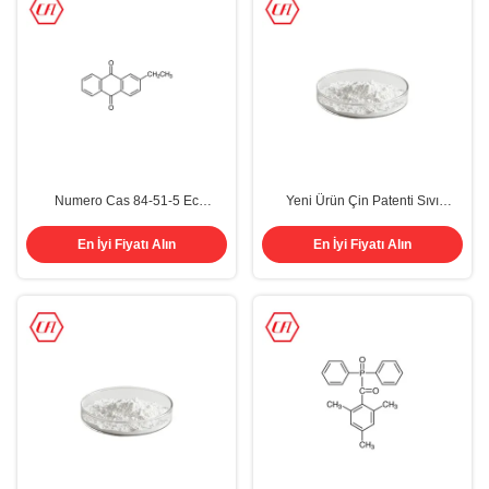
Numero Cas 84-51-5 Ec
Yeni Ürün Çin Patenti Sıvı
Numarası 2-Etil Antrakinon 2-
Organik Bileşiklerden Serbest PI
EAQ UV Fotobaşlatıcı Antrakinon
806 Cas 2836336-56-0
En İyi Fiyatı Alın
En İyi Fiyatı Alın