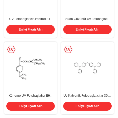
UV Fotobaşlatıcı Omnirad 819
Suda Çözünür Uv Fotobaşlatıcı
Phenylbis (2),4,6-Trimetilbenzoyl)
907 Cas 71868-10-5 2-Metil-4'-
Fosfin Oksit 162881-26-7
(Metiltio)-2-Morfolinopropiofenon
En İyi Fiyatı Alın
En İyi Fiyatı Alın
Kürleme UV Fotobaşlatıcı EHA
Uv Katyonik Fotobaşlatıcılar 3076
Liquid CAS 21245-02-3
Karışık Triaril Heksafloroantimon
C17H27NO2
Sülfat İyon Başlatıcı Cas 89452-
En İyi Fiyatı Alın
En İyi Fiyatı Alın
37-9