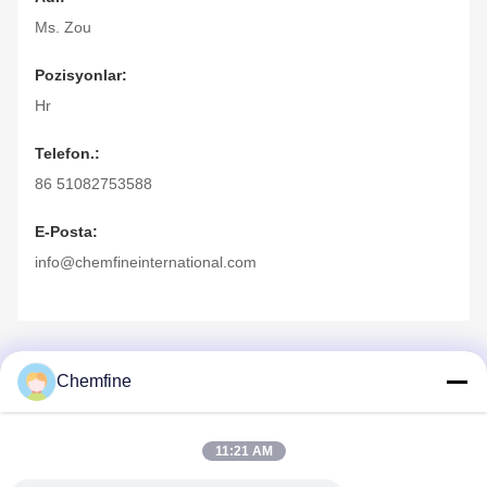
Ms. Zou
Pozisyonlar:
Hr
Telefon.:
86 51082753588
E-Posta:
info@chemfineinternational.com
Chemfine
11:21 AM
Hızlı iletişim