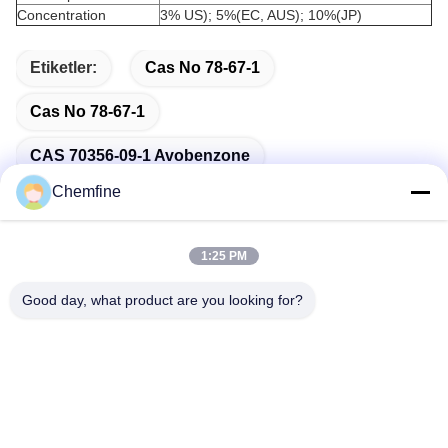
Concentration
3% US); 5%(EC, AUS); 10%(JP)
Etiketler:
Cas No 78-67-1
Cas No 78-67-1
CAS 70356-09-1 Avobenzone
Chemfine
1:25 PM
Hızlı iletişim
Good day, what product are you looking for?
Adres
Oda 924, No.813 Yinxiu Yolu, Wuxi Şehri, Jiangsu, Çin
Tel
86- 510-82753588