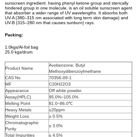
sunscreen ingredient. having phenyl ketone group and sterically
hindered group in one molecule, is an oil soluble sunscreen agent
that absorber a wider range of UV wavelengths. It absorbs both
UV-A (380–315 nm associated with long term skin damage) and
UV-B (315–280 nm that causes sunburn) rays.
Packing:
1.0kgs/Al-foil bag
25.0 kgs/drum
Avobenzone; Butyl
Product Name
Methoxydibenzoylmethane
CAS No.
70356-09-1
MF
C20H22O3
Appearance
Off white powder
Assay(HPLC)
95.0%~105.0%
Melting Point
81.0~86.0℃
Heavy Metals
≤20ppm
Weight Loss
≤ 0.5%
Chromatographic
≤ 3.0%
Purity
Total Impurities
≤ 4.5%