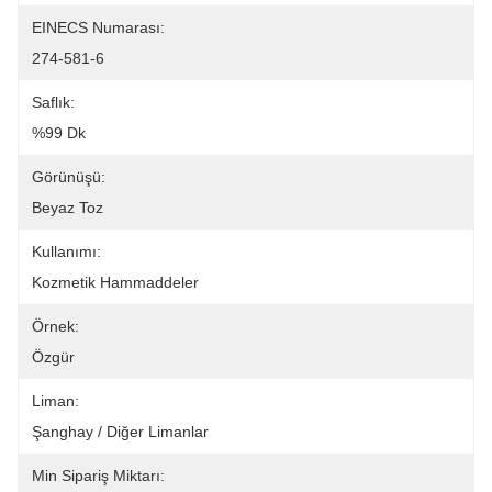
EINECS Numarası:
274-581-6
Saflık:
%99 Dk
Görünüşü:
Beyaz Toz
Kullanımı:
Kozmetik Hammaddeler
Örnek:
Özgür
Liman:
Şanghay / Diğer Limanlar
Min Sipariş Miktarı: