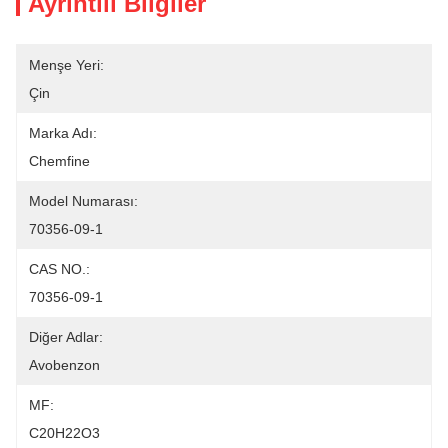
Ayrıntılı Bilgiler
Menşe Yeri:
Çin
Marka Adı:
Chemfine
Model Numarası:
70356-09-1
CAS NO.:
70356-09-1
Diğer Adlar:
Avobenzon
MF:
C20H22O3