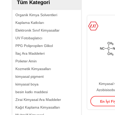
Tüm Kategori
Organik Kimya Solventleri
Kaplama Katkıları
Elektronik Sınıf Kimyasallar
UV Fotobaşlatıcı
PPG Polipropilen Glikol
İlaç Ara Maddeleri
Polieter Amin
Kozmetik Kimyasalları
kimyasal pigment
Kimyasal 
kimyasal boya
Azobisisobu
besin katkı maddesi
Başlatıcı %99,
Zirai Kimyasal Ara Maddeler
En İyi Fi
Temizl
Kağıt Kaplama Kimyasalları