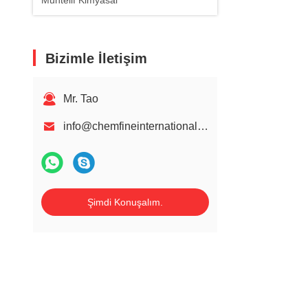
Muhtelif Kimyasal
Bizimle İletişim
Mr. Tao
info@chemfineinternational.com
Şimdi Konuşalım.