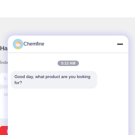
Chemfine
Haber Bültenimiz
İndirimler ve daha fazlası için bültenimize abone olun.
5:12 AM
Good day, what product are you looking 
for?
Eposta Gönder