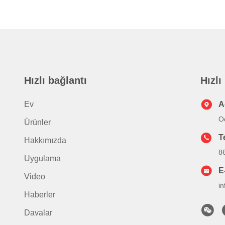
Hızlı bağlantı
Hızlı
Ev
A
Od
Ürünler
T
Hakkımızda
8
Uygulama
E
Video
i
Haberler
Davalar