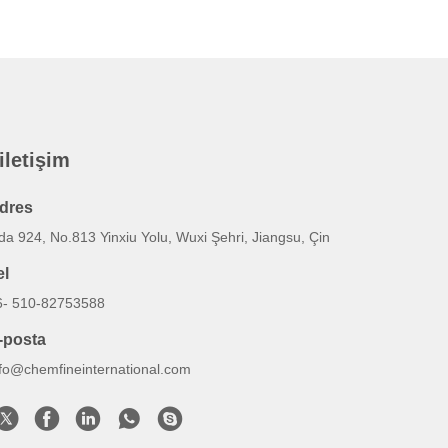
 iletişim
dres
a 924, No.813 Yinxiu Yolu, Wuxi Şehri, Jiangsu, Çin
el
6- 510-82753588
-posta
nfo@chemfineinternational.com