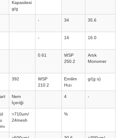
Kapasitesi
g/g
-
34
35.6
-
14
16.0
0.61
WSP
Artık
250.2
Monomer
392
WSP
Emilim
g/(g·s)
210.2
Hızı
art
Nem
4
-
İçeriği
ül
>710um/
%
u
24mesh
ımı
>500um/
30.6
>300um/