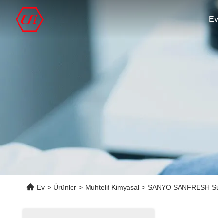
Ev
Ev
>
Ürünler
>
Muhtelif Kimyasal
>
SANYO SANFRESH Super