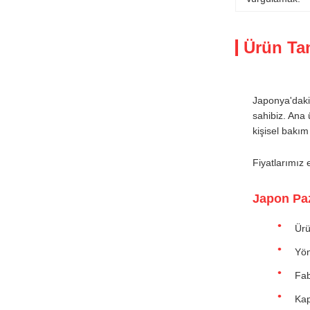
Ürün Ta
Japonya'daki 
sahibiz. Ana
kişisel bakım 
Fiyatlarımız 
Japon Paz
Ürü
Yön
Fab
Kap