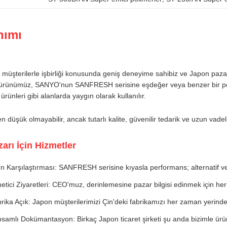
nımı
müşterilerle işbirliği konusunda geniş deneyime sahibiz ve Japon pazar
 ürünümüz, SANYO'nun SANFRESH serisine eşdeğer veya benzer bir perfo
ürünleri gibi alanlarda yaygın olarak kullanılır.
en düşük olmayabilir, ancak tutarlı kalite, güvenilir tedarik ve uzun vad
arı İçin Hizmetler
n Karşılaştırması: SANFRESH serisine kıyasla performans; alternatif 
etici Ziyaretleri: CEO'muz, derinlemesine pazar bilgisi edinmek için her 
rika Açık: Japon müşterilerimizi Çin'deki fabrikamızı her zaman yerinde
samlı Dokümantasyon: Birkaç Japon ticaret şirketi şu anda bizimle ürün