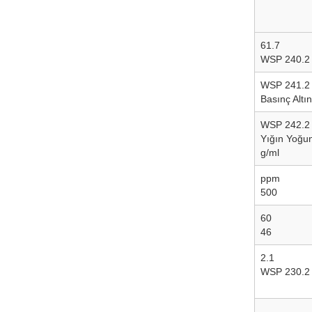
61.7
WSP 240.2
WSP 241.2
Basınç Altı
WSP 242.2
Yığın Yoğu
g/ml
ppm
500
60
46
2.1
WSP 230.2
-