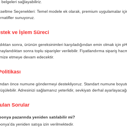
li belgeleri sağlayabiliriz.
seltme Seçenekleri: Temel modele ek olarak, premium uygulamalar içi
ernatifler sunuyoruz.
stek ve İşlem Süreci
ıktan sonra, ürünün gereksinimleri karşıladığından emin olmak için pH 
ylandıktan sonra toplu siparişler verilebilir. Fiyatlandırma sipariş hacm
timize etmeye devam edecektir.
litikası
ından önce numune göndermeyi destekliyoruz. Standart numune boyutu
rüşülebilir. Adresinizi sağlamanız yeterlidir, sevkiyatı derhal ayarlayacağ
ulan Sorular
ponya pazarında yeniden satılabilir mi?
onya'da yeniden satışa izin verilmektedir.