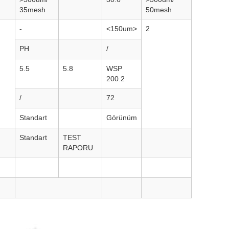
35mesh
50mesh
-
<150um>
2
PH
/
5.5
5.8
WSP
200.2
/
72
Standart
Görünüm
Standart
TEST
RAPORU