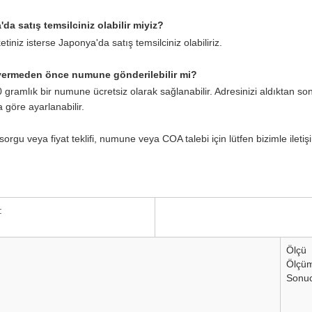
da satış temsilciniz olabilir miyiz?
etiniz isterse Japonya'da satış temsilciniz olabiliriz.
 vermeden önce numune gönderilebilir mi?
 gramlık bir numune ücretsiz olarak sağlanabilir. Adresinizi aldıktan s
a göre ayarlanabilir.
sorgu veya fiyat teklifi, numune veya COA talebi için lütfen bizimle ile
:
Ölçü
Ölçü
Sonu