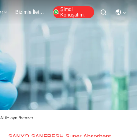
Şimdi
Bizimle İletişim
er
Konuşalım.
 ile aynı/benzer
SANYO SANFRESH Super Absorbent