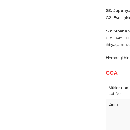
S2: Japonya'
C2: Evet, şirk
S3: Sipariş
C3: Evet, 100
ihtiyaçlarınız
Herhangi bir 
COA
Miktar (ton)
Lot No.
Birim