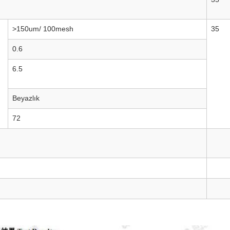
>150um/ 100mesh
35
0.6
6.5
Beyazlık
72