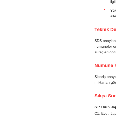
ilgi
Yük
alt
Teknik De
SDS onayland
numuneler ona
süreçleri op
Numune Po
Sipariş onay
miktarları gö
Sıkça Sor
S1: Ürün Ja
C1: Evet, Jap