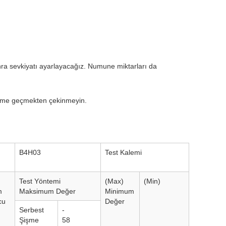
onra sevkiyatı ayarlayacağız. Numune miktarları da
tişime geçmekten çekinmeyin.
B4H03
Test Kalemi
Test Yöntemi
(Max)
(Min)
m
Maksimum Değer
Minimum
cu
Değer
Serbest
-
Şişme
58