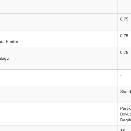
0.75
0.75
nda Emilim
0.75
nluğu
-
Stand
Partik
Boyut
Dağıl
35