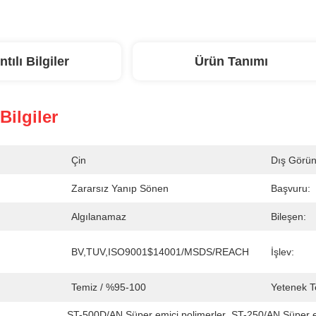
ntılı Bilgiler
Ürün Tanımı
 Bilgiler
Çin
Dış Görün
Zararsız Yanıp Sönen
Başvuru:
Algılanamaz
Bileşen:
BV,TUV,ISO9001$14001/MSDS/REACH
İşlev:
Temiz / %95-100
Yetenek T
ST-500D/AN Süper emici polimerler
, 
ST-250/AN Süper e