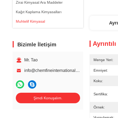
Zirai Kimyasal Ara Maddeler
Kağıt Kaplama Kimyasalları
Muhtelif Kimyasal
Ayrı
Ayrıntılı
Bizimle İletişim
Mr. Tao
Menşe Yeri:
info@chemfineinternational.com
Emniyet:
Koku:
Sertifika:
Şimdi Konuşalım.
Örnek:
Vurgulamak: