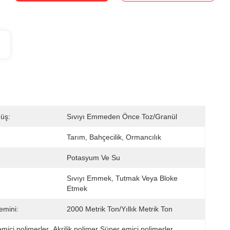
üş:
Sıvıyı Emmeden Önce Toz/Granül
Tarım, Bahçecilik, Ormancılık
Potasyum Ve Su
Sıvıyı Emmek, Tutmak Veya Bloke 
Etmek
emini:
2000 Metrik Ton/Yıllık Metrik Ton
mici polimerler
, 
Akrilik polimer Süper emici polimerler