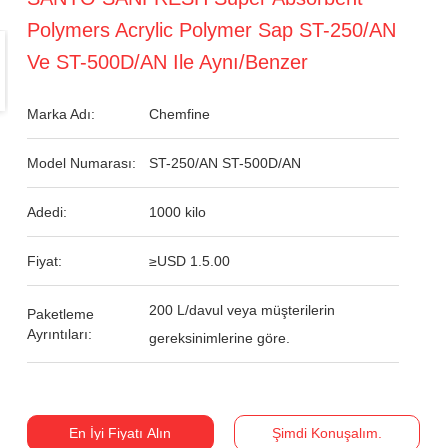
Polymers Acrylic Polymer Sap ST-250/AN
Ve ST-500D/AN Ile Aynı/benzer
Marka Adı:
Chemfine
Model Numarası:
ST-250/AN ST-500D/AN
Adedi:
1000 kilo
Fiyat:
≥USD 1.5.00
200 L/davul veya müşterilerin
Paketleme
Ayrıntıları:
gereksinimlerine göre.
En İyi Fiyatı Alın
Şimdi Konuşalım.