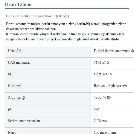
Ürün Tanımı
Didecil dimetil amonyum klorür (DDAC)
Dörtlü amonyum tuzları, dörtlü amonyum tuzları (dörtlü-N) olarak, inorganik tuzların
doğasına benzer özelliklere sahiptir.
Kimyasal endüstrilerde kimyasal reaksiyonun hızlı ve çıkış oranını teşvik etmek için
yaygın olarak kullanılır, endüstriyel monosodyum glutamat olarak da adlandırılır.
Ürün Adı
Didecil dimetil amonyum kl
CAS numarası.
7173-51-5
MF
C22H48ClN
Görünüşü
Renksiz - Açık sarı sıvı
Aktif içeriği
% 50, % 80
pH
5-9
Serbest amin ve tuzları
2.0%max
Renk
150 maksimum