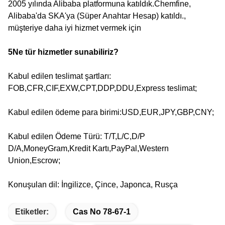
2005 yılında Alibaba platformuna katıldık.Chemfine,
Alibaba'da SKA'ya (Süper Anahtar Hesap) katıldı.,
müşteriye daha iyi hizmet vermek için
5Ne tür hizmetler sunabiliriz?
Kabul edilen teslimat şartları:
FOB,CFR,CIF,EXW,CPT,DDP,DDU,Express teslimat;
Kabul edilen ödeme para birimi:USD,EUR,JPY,GBP,CNY;
Kabul edilen Ödeme Türü: T/T,L/C,D/P
D/A,MoneyGram,Kredit Kartı,PayPal,Western
Union,Escrow;
Konuşulan dil: İngilizce, Çince, Japonca, Rusça
Etiketler:
Cas No 78-67-1