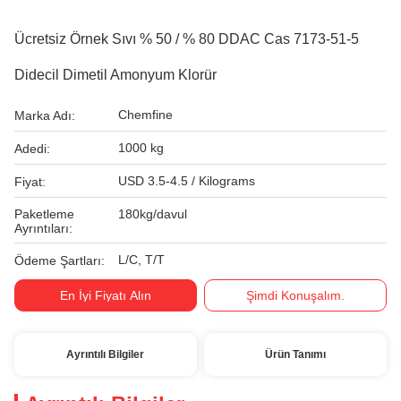
Ücretsiz Örnek Sıvı % 50 / % 80 DDAC Cas 7173-51-5
Didecil Dimetil Amonyum Klorür
Chemfine
Marka Adı:
1000 kg
Adedi:
USD 3.5-4.5 / Kilograms
Fiyat:
Paketleme
180kg/davul
Ayrıntıları:
L/C, T/T
Ödeme Şartları:
En İyi Fiyatı Alın
Şimdi Konuşalım.
Ayrıntılı Bilgiler
Ürün Tanımı