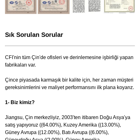
Sık Sorulan Sorular
CFI'nin tüm Çin'de ofisleri ve derinlemesine işbirliği yapan
fabrikaları var.
Çince piyasada karmaşık bir kalite için, her zaman müşteri
gereksinimlerini ve maliyet performansını ilk plana koyarız.
1- Biz kimiz?
Jiangsu, Çin merkezliyiz, 2003'ten itibaren Doğu Asya'ya
satış yapıyoruz ((64.00%), Kuzey Amerika ((13.00%),
Güney Avrupa ((12.00%), Batı Avrupa ((6.00%),
Güneydoğu Asya ((2.00%), Güney Amerika