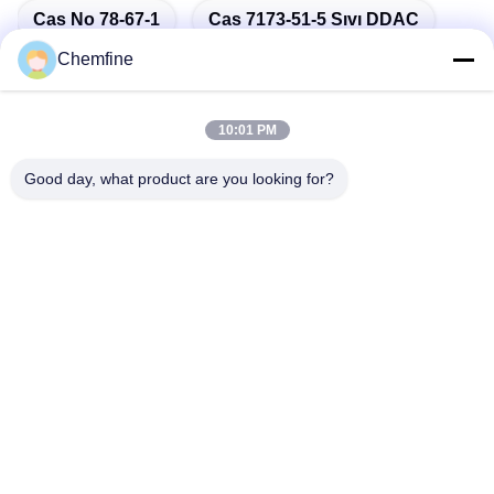
Cas No 78-67-1
Cas 7173-51-5 Sıvı DDAC
Chemfine
10:01 PM
Hızlı iletişim
Good day, what product are you looking for?
Adres
Oda 924, No.813 Yinxiu Yolu, Wuxi Şehri, Jiangsu, Çin
Tel
86- 510-82753588
E-posta
info@chemfineinternational.com