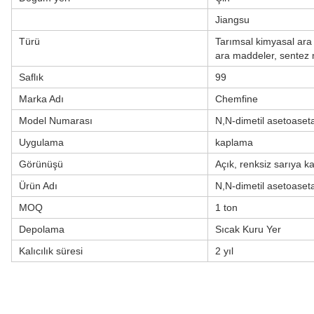
Jiangsu
Türü
Tarımsal kimyasal ara
ara maddeler, sentez
Saflık
99
Marka Adı
Chemfine
Model Numarası
N,N-dimetil asetoaset
Uygulama
kaplama
Görünüşü
Açık, renksiz sarıya ka
Ürün Adı
N,N-dimetil asetoaset
MOQ
1 ton
Depolama
Sıcak Kuru Yer
Kalıcılık süresi
2 yıl