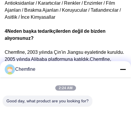
Antioksidanlar / Karartıcılar / Renkler / Enzimler / Film
Ajanları / Bırakma Ajanları / Koruyucular / Tatlandırıcılar /
Asitlik / İnce Kimyasallar
4Neden başka tedarikçilerden değil de bizden
alıyorsunuz?
Chemfine, 2003 yılında Çin'in Jiangsu eyaletinde kuruldu.
2005 yılında Alibaba platformuna katıldık.Chemfine,
Alibaba'da SKA'ya (Süper Anahtar Hesap) katıldı.,
Chemfine
müşteriye daha iyi hizmet vermek için
5Ne tür hizmetler sunabiliriz?
2:24 AM
Good day, what product are you looking for?
Kabul edilen teslimat şartları:
FOB,CFR,CIF,EXW,CPT,DDP,DDU,Express teslimat;
Kabul edilen ödeme para birimi:USD,EUR,JPY,GBP,CNY;