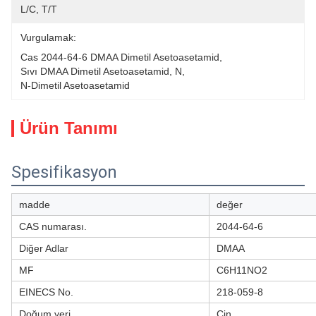
L/C, T/T
Vurgulamak:
Cas 2044-64-6 DMAA Dimetil Asetoasetamid
, 
Sıvı DMAA Dimetil Asetoasetamid
, 
N
, 
N-Dimetil Asetoasetamid
Ürün Tanımı
Spesifikasyon
madde
değer
CAS numarası.
2044-64-6
Diğer Adlar
DMAA
MF
C6H11NO2
EINECS No.
218-059-8
Doğum yeri
Çin