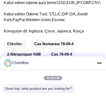
Kabul edilen ödeme para birimi:USD,EUR,JPY,GBP,CNY;
Kabul edilen Ödeme Türü: T/T,L/C,D/P D/A,,Kredit
Kartı,PayPal,Western Union,Escrow;
Konuşulan dil: İngilizce, Çince, Japonca, Rusça
Etiketler:
Cas Numarası 79-09-4
2-Nitropropan %98
Cas 79-09-4
Chemfine
10:48 AM
Hızlı iletişim
Good day, what product are you looking for?
Adres
Oda 924, No.813 Yinxiu Yolu, Wuxi Şehri, Jiangsu, Çin