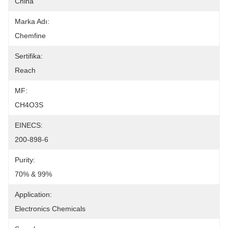
China
Marka Adı:
Chemfine
Sertifika:
Reach
MF:
CH4O3S
EINECS:
200-898-6
Purity:
70% & 99%
Application:
Electronics Chemicals