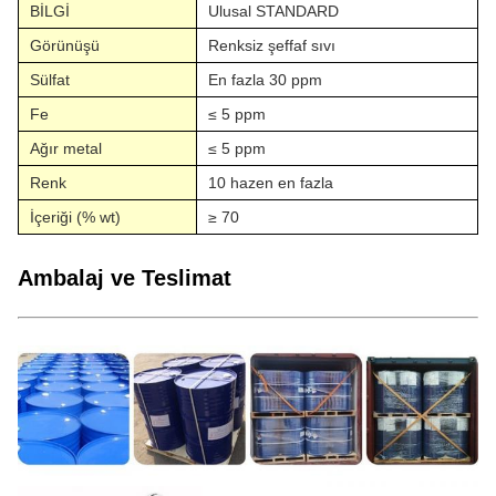
BİLGİ
Ulusal STANDARD
Görünüşü
Renksiz şeffaf sıvı
Sülfat
En fazla 30 ppm
Fe
≤ 5 ppm
Ağır metal
≤ 5 ppm
Renk
10 hazen en fazla
İçeriği (% wt)
≥ 70
Ambalaj ve Teslimat