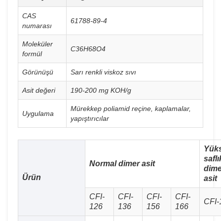
CAS
61788-89-4
numarası
Moleküler
C36H68O4
formül
Görünüşü
Sarı renkli viskoz sıvı
Asit değeri
190-200 mg KOH/g
Mürekkep poliamid reçine, kaplamalar,
Uygulama
yapıştırıcılar
Yük
saflı
Normal dimer asit
dime
Ürün
asit
CFI-
CFI-
CFI-
CFI-
CFI-
126
136
156
166