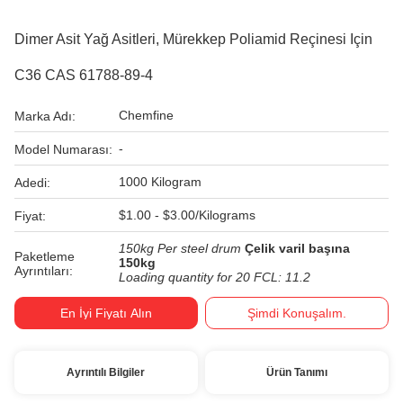
Dimer Asit Yağ Asitleri, Mürekkep Poliamid Reçinesi Için
C36 CAS 61788-89-4
Chemfine
Marka Adı:
-
Model Numarası:
1000 Kilogram
Adedi:
$1.00 - $3.00/Kilograms
Fiyat:
150kg Per steel drum
Çelik varil başına
Paketleme
150kg
Ayrıntıları:
Loading quantity for 20 FCL: 11.2
En İyi Fiyatı Alın
Şimdi Konuşalım.
Ayrıntılı Bilgiler
Ürün Tanımı