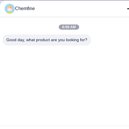
Gizlilik Politikası
|
Site Haritası
| Çin İyi Kalite Organik Kimya
Chemfine
Solventleri Tedarikçi. Telif hakkı © 2022-2026 Chemfine
International Co., Ltd. - Tüm haklar saklıdır.
6:06 AM
Good day, what product are you looking for?