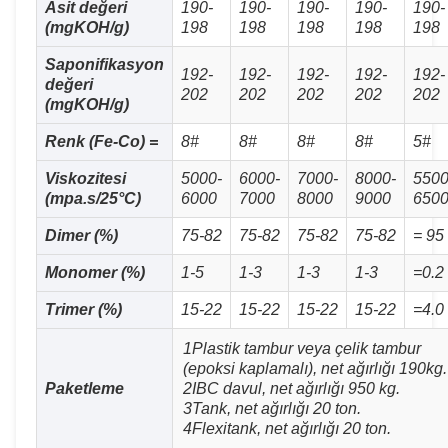
Asit değeri
190-
190-
190-
190-
190-
(mgKOH/g)
198
198
198
198
198
Saponifikasyon
192-
192-
192-
192-
192-
değeri
202
202
202
202
202
(mgKOH/g)
Renk (Fe-Co) =
8#
8#
8#
8#
5#
Viskozitesi
5000-
6000-
7000-
8000-
5500
(mpa.s/25°C)
6000
7000
8000
9000
650
Dimer (%)
75-82
75-82
75-82
75-82
= 95
Monomer (%)
1-5
1-3
1-3
1-3
=0.2
Trimer (%)
15-22
15-22
15-22
15-22
=4.0
1Plastik tambur veya çelik tambur
(epoksi kaplamalı), net ağırlığı 190kg.
Paketleme
2IBC davul, net ağırlığı 950 kg.
3Tank, net ağırlığı 20 ton.
4Flexitank, net ağırlığı 20 ton.