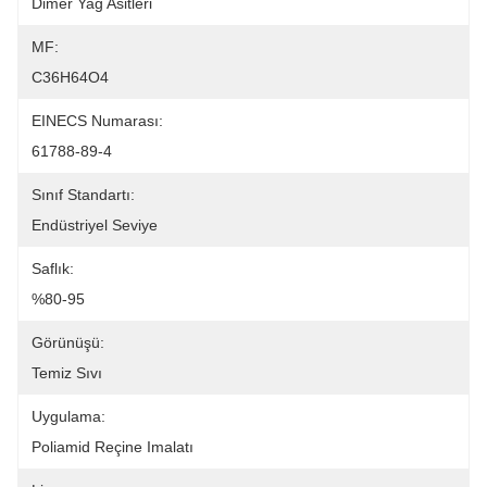
Dimer Yağ Asitleri
MF:
C36H64O4
EINECS Numarası:
61788-89-4
Sınıf Standartı:
Endüstriyel Seviye
Saflık:
%80-95
Görünüşü:
Temiz Sıvı
Uygulama:
Poliamid Reçine Imalatı