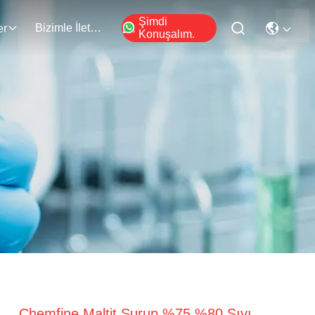
Şimdi
Bizimle İletişim
er
Konuşalım.
Chemfine Maltit Şurup %75 %80 Sıvı