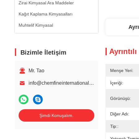
Zirai Kimyasal Ara Maddeler
Kağıt Kaplama Kimyasalları
Muhtelif Kimyasal
Ayrı
Ayrıntılı
Bizimle İletişim
Mr. Tao
Menşe Yeri:
info@chemfineinternational.com
İçeriği:
Görünüşü:
Diğer Adı:
Şimdi Konuşalım.
Tip::
Yetenek Temin