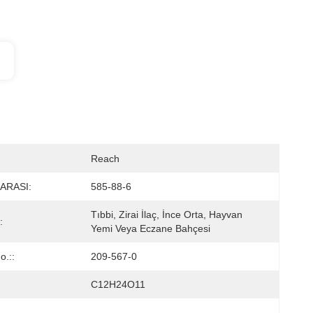
Reach
ARASI:
585-88-6
Tıbbi, Zirai İlaç, İnce Orta, Hayvan 
:
Yemi Veya Eczane Bahçesi
.::
209-567-0
C12H24O11