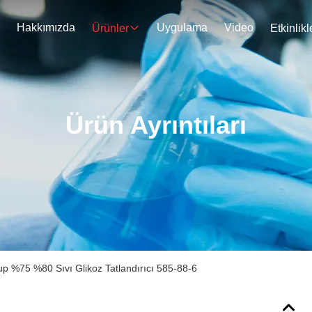
Hakkımızda
Uygulama
Video
Ürünler
Etkinlikl
Ürün Ayrıntıları
up %75 %80 Sıvı Glikoz Tatlandırıcı 585-88-6