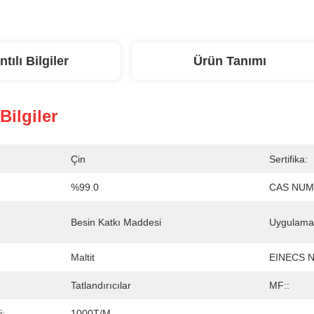
ntılı Bilgiler
Ürün Tanımı
 Bilgiler
Çin
Sertifika:
%99.0
CAS NUM
Besin Katkı Maddesi
Uygulama
Maltit
EINECS No
Tatlandırıcılar
MF::
i:
1000T/M