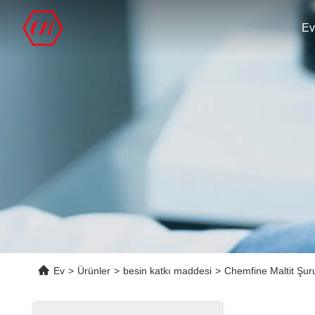
Ev
Ev
>
Ürünler
>
besin katkı maddesi
>
Chemfine Maltit Şur