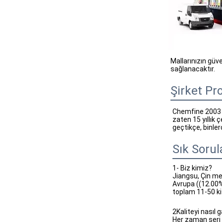
Mallarınızın güv
sağlanacaktır.
Şirket Pro
Chemfine 2003 yı
zaten 15 yıllık 
geçtikçe, binler
Sık Sorul
1- Biz kimiz?
Jiangsu, Çin me
Avrupa ((12.00
toplam 11-50 kiş
2Kaliteyi nasıl g
Her zaman seri