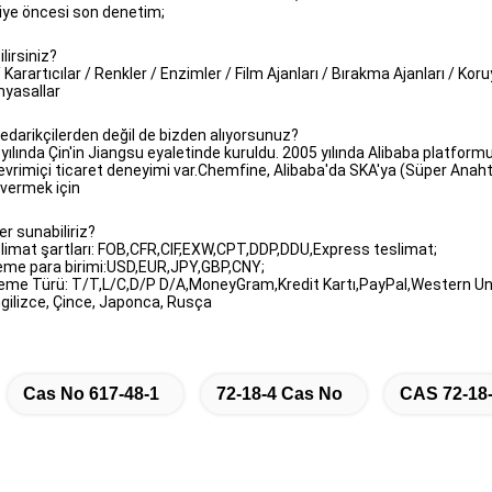
iye öncesi son denetim;
lirsiniz?
 Karartıcılar / Renkler / Enzimler / Film Ajanları / Bırakma Ajanları / Koru
imyasallar
darikçilerden değil de bizden alıyorsunuz?
lında Çin'in Jiangsu eyaletinde kuruldu. 2005 yılında Alibaba platformun
 çevrimiçi ticaret deneyimi var.Chemfine, Alibaba'da SKA'ya (Süper Anaht
 vermek için
r sunabiliriz?
slimat şartları: FOB,CFR,CIF,EXW,CPT,DDP,DDU,Express teslimat;
deme para birimi:USD,EUR,JPY,GBP,CNY;
deme Türü: T/T,L/C,D/P D/A,MoneyGram,Kredit Kartı,PayPal,Western Un
ngilizce, Çince, Japonca, Rusça
Cas No 617-48-1
72-18-4 Cas No
CAS 72-18-