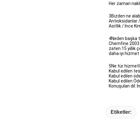
Her zaman nakl
3Bizden ne alabi
Antioksidanlar /
Asitlik / İnce K
4Neden başka te
Chemfine 2003 yı
zaten 15 yıllık
daha iyi hizmet
5Ne tür hizmetle
Kabul edilen te
Kabul edilen ö
Kabul edilen Ö
Konuşulan dil: İ
Etiketler: