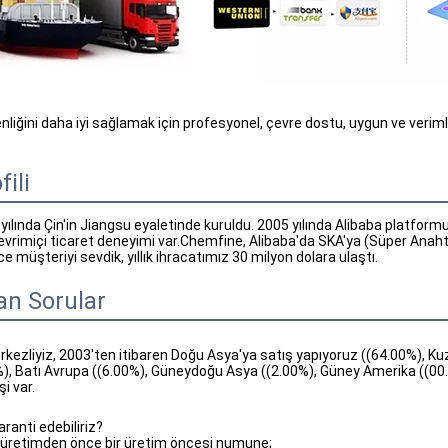
enliğini daha iyi sağlamak için profesyonel, çevre dostu, uygun ve verim
fili
lında Çin'in Jiangsu eyaletinde kuruldu. 2005 yılında Alibaba platformuna
çevrimiçi ticaret deneyimi var.Chemfine, Alibaba'da SKA'ya (Süper Anahtar
ce müşteriyi sevdik, yıllık ihracatımız 30 milyon dolara ulaştı.
an Sorular
rkezliyiz, 2003'ten itibaren Doğu Asya'ya satış yapıyoruz ((64.00%), K
%), Batı Avrupa ((6.00%), Güneydoğu Asya ((2.00%), Güney Amerika ((0
i var.
aranti edebiliriz?
 üretimden önce bir üretim öncesi numune;