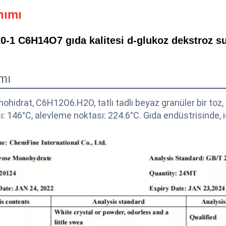
nımı
0-1 C6H14O7 gıda kalitesi d-glukoz dekstroz s
mı
hidrat, C6H12O6.H2O, tatlı tadlı beyaz granüler bir toz, 
: 146°C, alevleme noktası: 224.6°C. Gıda endüstrisinde, i