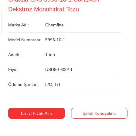
Dekstroz Monohidrat Tozu
Marka Adı:
Chemfine
Model Numarası:
5996-10-1
Adedi:
1 ton
Fiyat:
USD80-600/ T
Ödeme Şartları:
L/C, T/T
En İyi Fiyatı Alın
Şimdi Konuşalım.