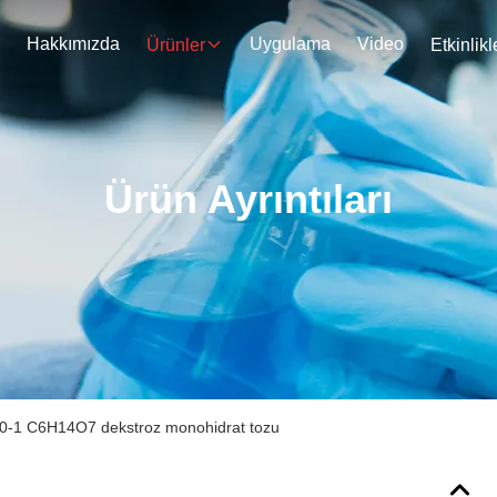
Hakkımızda
Uygulama
Video
Ürünler
Etkinlikl
Ürün Ayrıntıları
0-1 C6H14O7 dekstroz monohidrat tozu