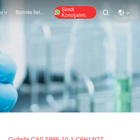
Şimdi
Bizimle İletişim
er
Konuşalım.
Gıdada CAS 5996-10-1 C6H14O7