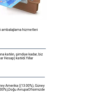
li ambalajlama hizmetleri 
 katılın, şimdiye kadar, biz 
 Hesap) katıldı.Yıllar 
uzey Amerika ((13.00%), Güney
0.00%),Doğu AvrupaOfisimizde