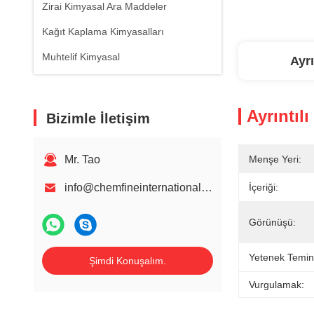
Zirai Kimyasal Ara Maddeler
Kağıt Kaplama Kimyasalları
Muhtelif Kimyasal
Ayrı
Ayrıntılı
Bizimle İletişim
Mr. Tao
Menşe Yeri:
info@chemfineinternational.com
İçeriği:
Görünüşü:
Yetenek Temin
Şimdi Konuşalım.
Vurgulamak: