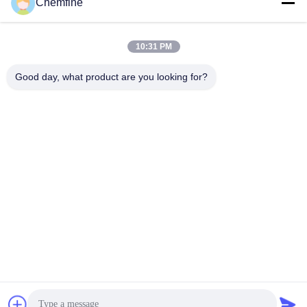
Chemfine
10:31 PM
Hızlı iletişim
Good day, what product are you looking for?
Adres
Oda 924, No.813 Yinxiu Yolu, Wuxi Şehri, Jiangsu, Çin
Tel
86- 510-82753588
E-posta
info@chemfineinternational.com
Gizlilik Politikası
|
Site Haritası
| Çin İyi Kalite Organik Kimya
Solventleri Tedarikçi. Telif hakkı © 2022-2026 Chemfine