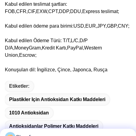
Kabul edilen teslimat şartları:
FOB,CFR,CIF,EXW,CPT,DDP,DDU,Express teslimat;
Kabul edilen ödeme para birimi:USD,EUR,JPY,GBP,CNY;
Kabul edilen Ödeme Türü: T/T,L/C,D/P
D/A,MoneyGram,Kredit Kartı,PayPal,Western
Union,Escrow;
Konuşulan dil: İngilizce, Çince, Japonca, Rusça
Etiketler:
Plastikler Için Antioksidan Katkı Maddeleri
1010 Antioksidan
Antioksidanlar Polimer Katkı Maddeleri