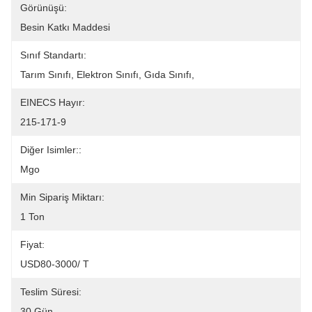
Görünüşü:
Besin Katkı Maddesi
Sınıf Standartı:
Tarım Sınıfı, Elektron Sınıfı, Gıda Sınıfı,
EINECS Hayır:
215-171-9
Diğer Isimler::
Mgo
Min Sipariş Miktarı:
1 Ton
Fiyat:
USD80-3000/ T
Teslim Süresi:
30 Gün