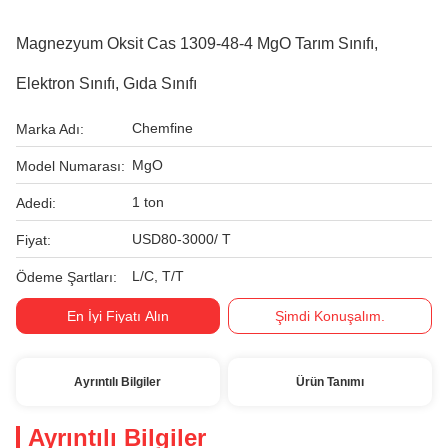
Magnezyum Oksit Cas 1309-48-4 MgO Tarım Sınıfı,
Elektron Sınıfı, Gıda Sınıfı
Chemfine
Marka Adı:
MgO
Model Numarası:
1 ton
Adedi:
USD80-3000/ T
Fiyat:
L/C, T/T
Ödeme Şartları:
En İyi Fiyatı Alın
Şimdi Konuşalım.
Ayrıntılı Bilgiler
Ürün Tanımı
Ayrıntılı Bilgiler