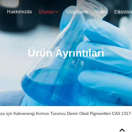
Hakkımızda
Uygulama
Video
Ürünler
Etkinlikl
Ürün Ayrıntıları
Tozu için Kahverengi Kırmızı Turuncu Demir Oksit Pigmentleri CAS 131