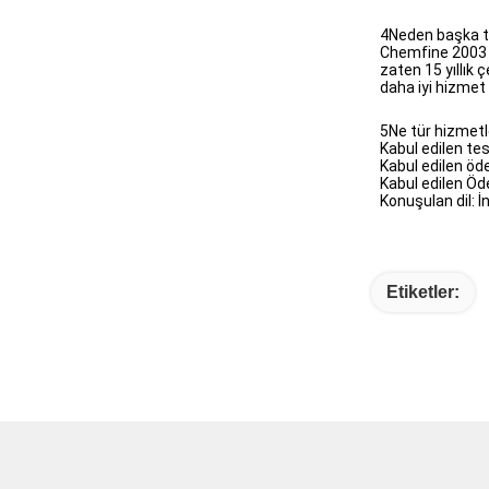
4Neden başka te
Chemfine 2003 yı
zaten 15 yıllık
daha iyi hizmet
5Ne tür hizmetle
Kabul edilen te
Kabul edilen ö
Kabul edilen Ö
Konuşulan dil: İ
Etiketler: