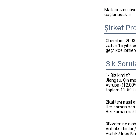
Mallarınızın güv
sağlanacaktır.
Şirket Pro
Chemfine 2003 yı
zaten 15 yıllık 
geçtikçe, binler
Sık Sorul
1- Biz kimiz?
Jiangsu, Çin me
Avrupa ((12.00
toplam 11-50 kiş
2Kaliteyi nasıl g
Her zaman seri
Her zaman nakl
3Bizden ne alabi
Antioksidanlar /
Asitlik / İnce K