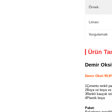
Örnek:
Liman:
Vurgulamak:
Ürün Ta
Demir Oksi
Demir Oksit 99,8
1Çimento renkli par
2Boya ve boya ve 
3Renkli kauçuk ürü
4Plastik boya
Paket:
Paketleme genelli