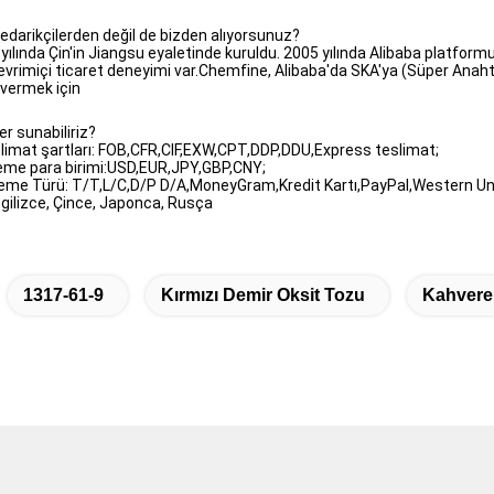
darikçilerden değil de bizden alıyorsunuz?
lında Çin'in Jiangsu eyaletinde kuruldu. 2005 yılında Alibaba platformun
 çevrimiçi ticaret deneyimi var.Chemfine, Alibaba'da SKA'ya (Süper Anaht
 vermek için
r sunabiliriz?
slimat şartları: FOB,CFR,CIF,EXW,CPT,DDP,DDU,Express teslimat;
deme para birimi:USD,EUR,JPY,GBP,CNY;
deme Türü: T/T,L/C,D/P D/A,MoneyGram,Kredit Kartı,PayPal,Western Un
ngilizce, Çince, Japonca, Rusça
1317-61-9
Kırmızı Demir Oksit Tozu
Kahvere