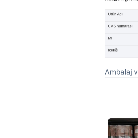
Ürün Adı
CAS numarası.
MF
İçeriği
Ambalaj v