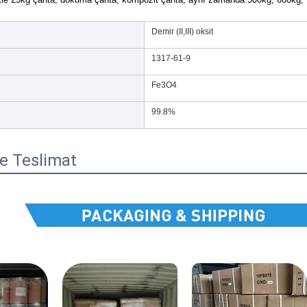
Demir (II,III) oksit
1317-61-9
Fe3O4
99.8%
e Teslimat