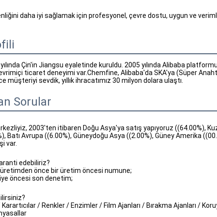
enliğini daha iyi sağlamak için profesyonel, çevre dostu, uygun ve verim
fili
lında Çin'in Jiangsu eyaletinde kuruldu. 2005 yılında Alibaba platformuna
çevrimiçi ticaret deneyimi var.Chemfine, Alibaba'da SKA'ya (Süper Anahtar
ce müşteriyi sevdik, yıllık ihracatımız 30 milyon dolara ulaştı.
an Sorular
rkezliyiz, 2003'ten itibaren Doğu Asya'ya satış yapıyoruz ((64.00%), K
%), Batı Avrupa ((6.00%), Güneydoğu Asya ((2.00%), Güney Amerika ((0
i var.
aranti edebiliriz?
 üretimden önce bir üretim öncesi numune;
iye öncesi son denetim;
lirsiniz?
 Karartıcılar / Renkler / Enzimler / Film Ajanları / Bırakma Ajanları / Koru
imyasallar