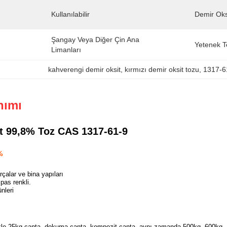
Kullanılabilir
Demir Oks
Şangay Veya Diğer Çin Ana 
Yetenek T
Limanları
kahverengi demir oksit
, 
kırmızı demir oksit tozu
, 
1317-6
nımı
t 99,8% Toz CAS 1317-61-9
%
çalar ve bina yapıları
pas renkli.
nleri
kle 25kg çanta, dokuma çanta, kompozit çanta, aynı zamanda 500kg, 600kg,