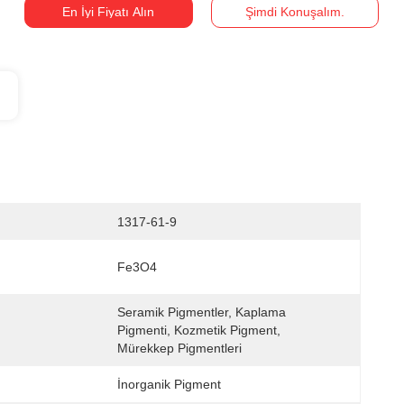
En İyi Fiyatı Alın
Şimdi Konuşalım.
1317-61-9
Fe3O4
Seramik Pigmentler, Kaplama 
Pigmenti, Kozmetik Pigment, 
Mürekkep Pigmentleri
İnorganik Pigment