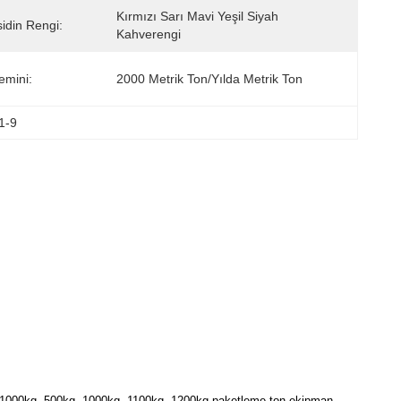
Kırmızı Sarı Mavi Yeşil Siyah 
idin Rengi:
Kahverengi
emini:
2000 Metrik Ton/Yılda Metrik Ton
1-9
 1000kg, 500kg, 1000kg, 1100kg, 1200kg paketleme ton ekipman.