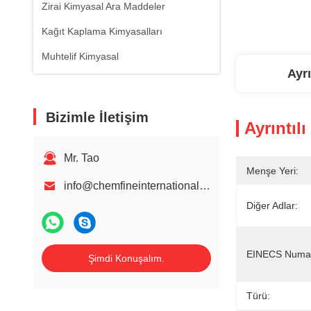
Zirai Kimyasal Ara Maddeler
Kağıt Kaplama Kimyasalları
Muhtelif Kimyasal
Ayrı
Bizimle İletişim
Ayrıntılı
Mr. Tao
Menşe Yeri:
info@chemfineinternational.com
Diğer Adlar:
EINECS Numar
Şimdi Konuşalım.
Türü: