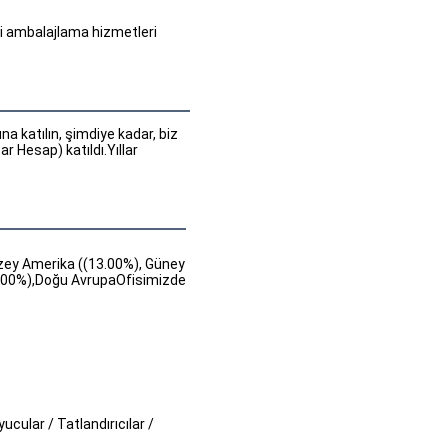
li ambalajlama hizmetleri 
 katılın, şimdiye kadar, biz 
 Hesap) katıldı.Yıllar 
uzey Amerika ((13.00%), Güney
0.00%),Doğu AvrupaOfisimizde
yucular / Tatlandırıcılar /