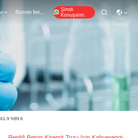
Şimdi
Bizimle İletişim
er
Konuşalım.
7-61-9 %99.8
Renkli Beton Kiremit Tozu Için Kahverengi