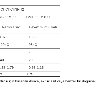
H2CHCHCH3NH2
M600/M600
CM1000/M1000
Renksiz sıvı
Beyaz mumlu katı
0.979
1.066
129oC
98oC
-
-40
29
1.58-1.79
0.95-1.15
75
≤ 75
lü için kullanılır.Ayrıca, akrilik asit veya benzer bir doğrusal