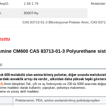
Meq/g:
1.58-1.79
Moleküler 
i:
8000T/Ay
CAS 83713-01-3 Bifonksiyonel Polieter Amin
, 
CAS 83713
nımı
Amine CM600 CAS 83713-01-3 Polyurethane sist
ı
ık 600 molekülü olan amine bitmiş polieter, diğer ucunda metoksietil
rdeki esneklik artışı da vardır., alkolden daha yüksek tepki gösterir
EA)
Amin bileşikleri,
Tek, çift ve üç fonksiyonlu ve 230 ila 5000 arasında değişen 
ştirme maddesi olarak kullanılır, yapışkan, poliureya malzemesi,
plama ve yüzey aktif maddesi.
Polieteramin; PEA; amino-sonlandırılmış polioksipropilen