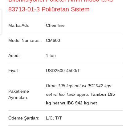
83713-01-3 Poliüretan Sistem
Marka Adı:
Chemfine
Model Numarası:
CM600
Adedi:
1 ton
Fiyat:
USD2500-4500/T
Drum 195 kgs net wt.IBC 942 kgs
Paketleme
net wt.Iso Tank appro.
Tambur 195
Ayrıntıları:
kg net wt.IBC 942 kg net
Ödeme Şartları:
L/C, T/T