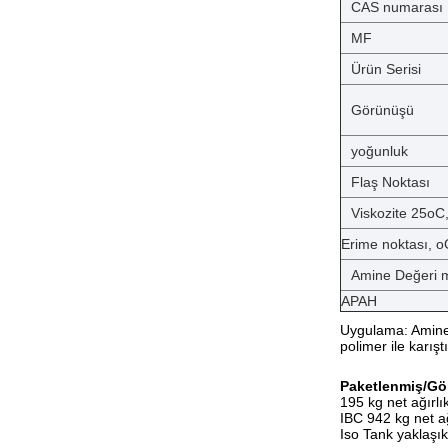
CAS numarası
MF
Ürün Serisi
Görünüşü
yoğunluk
Flaş Noktası
Viskozite 25oC
Erime noktası, o
Amine Değeri 
APAH
Uygulama: Amine-s
polimer ile karış
Paketlenmiş/Gön
195 kg net ağırlık
IBC 942 kg net ağ
Iso Tank yaklaşık