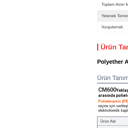
Toplam Amin 
Yetenek Temin
Vurgulamak:
Ürün Ta
Polyether 
Ürün Tanım
CM600
Yaklaş
arasında poliete
Polieteramin (P
reçine için sertle
elektroforetik ka
Ürün Adı