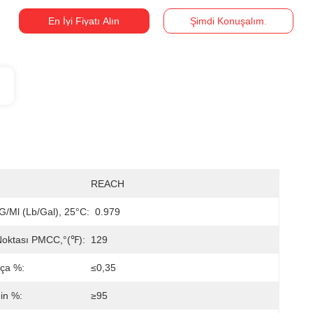
En İyi Fiyatı Alın
Şimdi Konuşalım.
REACH
G/ml (lb/gal), 25°C:
0.979
Noktası PMCC,°(℉):
129
kça %:
≤0,35
min %:
≥95