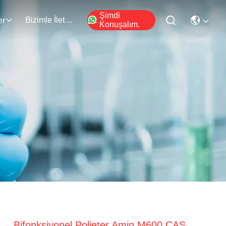
Şimdi
Bizimle İletişim
er
Konuşalım.
Bifonksiyonel Polieter Amin M600 CAS