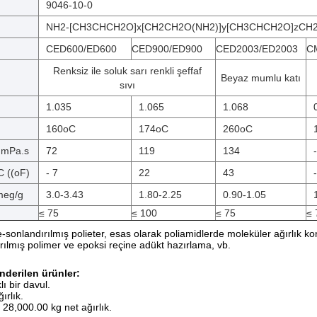
9046-10-0
NH2-[CH3CHCH2O]x[CH2CH2O(NH2)]y[CH3CHCH2O]zC
CED600/ED600
CED900/ED900
CED2003/ED2003
C
Renksiz ile soluk sarı renkli şeffaf
Beyaz mumlu katı
sıvı
1.035
1.065
1.068
160oC
174oC
260oC
,mPa.s
72
119
134
-
C ((oF)
- 7
22
43
meg/g
3.0-3.43
1.80-2.25
0.90-1.05
≤ 75
≤ 100
≤ 75
≤ 
onlandırılmış polieter, esas olarak poliamidlerde moleküler ağırlık kontro
tırılmış polimer ve epoksi reçine adükt hazırlama, vb.
derilen ürünler:
lı bir davul.
ırlık.
 28,000.00 kg net ağırlık.