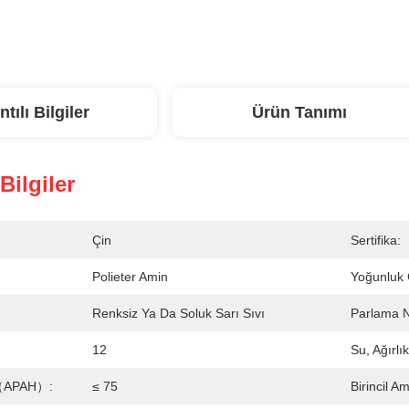
ntılı Bilgiler
Ürün Tanımı
 Bilgiler
Çin
Sertifika:
Polieter Amin
Yoğunluk 
Renksiz Ya Da Soluk Sarı Sıvı
Parlama 
12
Su, Ağırlı
o（APAH）:
≤ 75
Birincil A