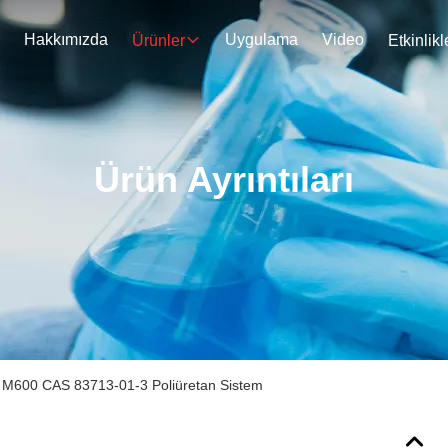
Hakkımızda
Uygulama
Video
Ürünler
Etkinlikl
Ürün Ayrıntıları
in M600 CAS 83713-01-3 Poliüretan Sistem