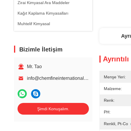
Zirai Kimyasal Ara Maddeler
Kağıt Kaplama Kimyasalları
Muhtelif Kimyasal
Ayrı
Bizimle İletişim
Ayrıntılı
Mr. Tao
Menşe Yeri:
info@chemfineinternational.com
Malzeme:
Renk:
Şimdi Konuşalım.
PH:
Renkli, Pt-C