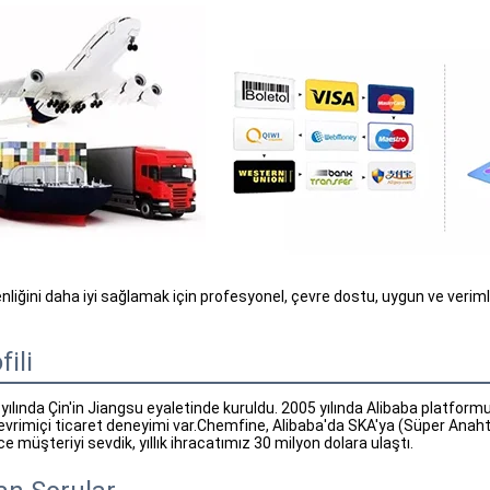
enliğini daha iyi sağlamak için profesyonel, çevre dostu, uygun ve verim
fili
lında Çin'in Jiangsu eyaletinde kuruldu. 2005 yılında Alibaba platformuna
çevrimiçi ticaret deneyimi var.Chemfine, Alibaba'da SKA'ya (Süper Anahtar
ce müşteriyi sevdik, yıllık ihracatımız 30 milyon dolara ulaştı.