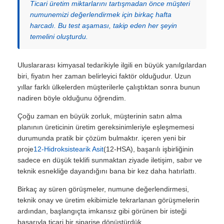
Ticari üretim miktarlarını tartışmadan önce müşteri
numunemizi değerlendirmek için birkaç hafta
harcadı. Bu test aşaması, takip eden her şeyin
temelini oluşturdu.
Uluslararası kimyasal tedarikiyle ilgili en büyük yanılgılardan
biri, fiyatın her zaman belirleyici faktör olduğudur. Uzun
yıllar farklı ülkelerden müşterilerle çalıştıktan sonra bunun
nadiren böyle olduğunu öğrendim.
Çoğu zaman en büyük zorluk, müşterinin satın alma
planının üreticinin üretim gereksinimleriyle eşleşmemesi
durumunda pratik bir çözüm bulmaktır. içeren yeni bir
proje
12-Hidroksistearik Asit
(12-HSA), başarılı işbirliğinin
sadece en düşük teklifi sunmaktan ziyade iletişim, sabır ve
teknik esnekliğe dayandığını bana bir kez daha hatırlattı.
Birkaç ay süren görüşmeler, numune değerlendirmesi,
teknik onay ve üretim ekibimizle tekrarlanan görüşmelerin
ardından, başlangıçta imkansız gibi görünen bir isteği
başarıyla ticari bir siparişe dönüştürdük.