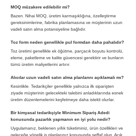
MOQ müzakere edilebilir mi?
Bazen. Nihai MOQ, üretim karmaşıklığına, özelleştirme
gereksinimlerine, fabrika planlamasına ve müşterinin uzun
vadeli satın alma potansiyeline bağlıdır.
Toz form neden genellikle pul formdan daha pahalıdır?
Toz üretimi genellikle ek öğütme, parçacık boyutu kontrolü,
eleme, paketleme ve kalite güvencesi gerektirir ve bunların
tümü üretim maliyetlerini artırır.
Alıcılar uzun vadeli satın alma planlarını açıklamalı mı?
Kesinlikle. Tedarikçiler genellikle yalnızca ilk siparişten
ziyade müşterinin gelecekteki talebini anladıklarında esnek
üretim düzenlemelerini keşfetmeye daha istekli olurlar.
Bir kimyasal tedarikçiyle Minimum Sipariş Adedi
konusunda pazarlık yapmanın en iyi yolu nedir?
Uygulamanız, beklenen yıllık tüketiminiz, ürün özellikleri ve
geleceğe yönelik iş planlarınız konusunda şeffaf olun. Açık