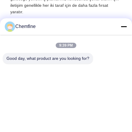
iletişim genellikle her iki taraf için de daha fazla fırsat
yaratır.
Chemfine
9:39 PM
Hızlı iletişim
Good day, what product are you looking for?
Adres
Oda 924, No.813 Yinxiu Yolu, Wuxi Şehri, Jiangsu, Çin
Tel
86- 510-82753588
E-posta
info@chemfineinternational.com