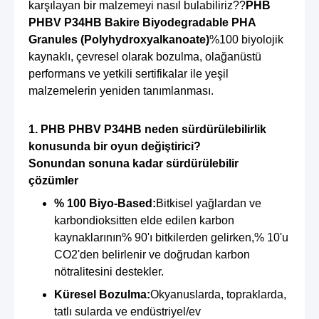
karşılayan bir malzemeyi nasıl bulabiliriz??
PHB
PHBV P34HB Bakire Biyodegradable PHA
Granules (Polyhydroxyalkanoate)
%100 biyolojik
kaynaklı, çevresel olarak bozulma, olağanüstü
performans ve yetkili sertifikalar ile yeşil
malzemelerin yeniden tanımlanması.
1. PHB PHBV P34HB neden sürdürülebilirlik
konusunda bir oyun değiştirici?
Sonundan sonuna kadar sürdürülebilir
çözümler
% 100 Biyo-Based:
Bitkisel yağlardan ve
karbondioksitten elde edilen karbon
kaynaklarının% 90'ı bitkilerden gelirken,% 10'u
CO2'den belirlenir ve doğrudan karbon
nötralitesini destekler.
Küresel Bozulma:
Okyanuslarda, topraklarda,
tatlı sularda ve endüstriyel/ev