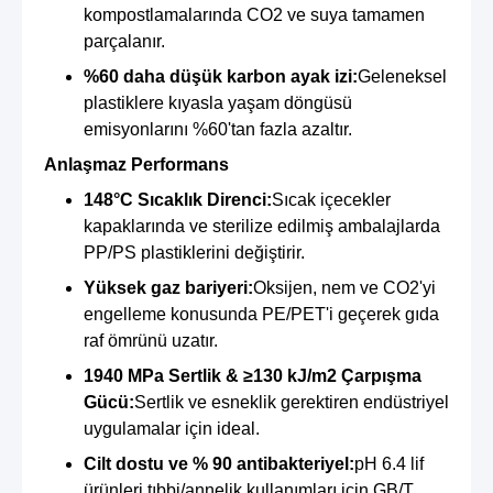
kompostlamalarında CO2 ve suya tamamen
parçalanır.
%60 daha düşük karbon ayak izi:
Geleneksel
plastiklere kıyasla yaşam döngüsü
emisyonlarını %60'tan fazla azaltır.
Anlaşmaz Performans
148°C Sıcaklık Direnci:
Sıcak içecekler
kapaklarında ve sterilize edilmiş ambalajlarda
PP/PS plastiklerini değiştirir.
Yüksek gaz bariyeri:
Oksijen, nem ve CO2'yi
engelleme konusunda PE/PET'i geçerek gıda
raf ömrünü uzatır.
1940 MPa Sertlik & ≥130 kJ/m2 Çarpışma
Gücü:
Sertlik ve esneklik gerektiren endüstriyel
uygulamalar için ideal.
Cilt dostu ve % 90 antibakteriyel:
pH 6.4 lif
ürünleri tıbbi/annelik kullanımları için GB/T