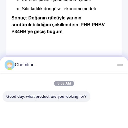
Sıfır kirlilik döngüsel ekonomi modeli
Sonuç: Doğanın gücüyle yarının
sürdürülebilirliğini şekillendirin. PHB PHBV
P34HB'ye geçiş bugün!
Chemfine
Hızlı iletişim
Adres
5:58 AM
Oda 924, No.813 Yinxiu Yolu, Wuxi Şehri, Jiangsu, Çin
Good day, what product are you looking for?
Tel
86- 510-82753588