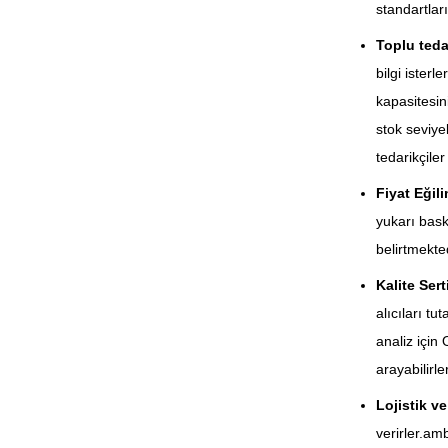
standartları
Toplu teda
bilgi isterler
kapasitesin
stok seviye
tedarikçile
Fiyat Eğili
yukarı bask
belirtmektedi
Kalite Serti
alıcıları t
analiz için
arayabilirler
Lojistik v
verirler.am