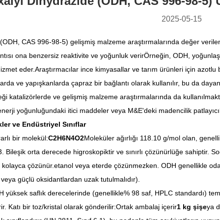
alyl Dihydrazide (ODH, CAS 996-98-5) U
2025-05-15
d (ODH, CAS 996-98-5) gelişmiş malzeme araştırmalarında değer verilen 
antısı ona benzersiz reaktivite ve yoğunluk verirÖrneğin, ODH, yoğunl
hizmet eder.Araştırmacılar ince kimyasallar ve tarım ürünleri için azotlu
rda ve yapışkanlarda çapraz bir bağlantı olarak kullanılır, bu da dayanıkl
i katalizörlerde ve gelişmiş malzeme araştırmalarında da kullanılmaktadı
enerji yoğunluğundaki itici maddeler veya M&E'deki madencilik patlayıc
ler ve Endüstriyel Sınıflar
arlı bir molekül:
C2H6N4O2
Moleküler ağırlığı 118.10 g/mol olan, genelli
 Bileşik orta derecede higroskopiktir ve sınırlı çözünürlüğe sahiptir.
de kolayca çözünür.etanol veya eterde çözünmezken. ODH genellikle oda s
 veya güçlü oksidantlardan uzak tutulmalıdır).
H yüksek saflık derecelerinde (genellikle% 98 saf, HPLC standardı) temin
ir. Katı bir toz/kristal olarak gönderilir:Ortak ambalaj içerir
1 kg şişe
ya 