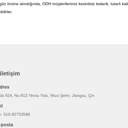
göz önüne alındığında, ODH müşterilerimiz kesintisiz tedarik, tutarlı kali
ilirler.
 iletişim
dres
a 924, No.813 Yinxiu Yolu, Wuxi Şehri, Jiangsu, Çin
el
6- 510-82753588
-posta