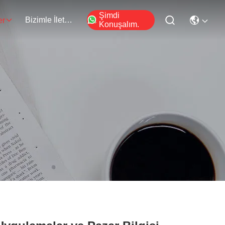
Şimdi
Bizimle İletişim
er
Konuşalım.