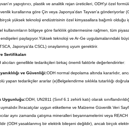
van'ın yapıştırıcı, plastik ve analitik rejan üreticileri, ODH'yi özel form
venlik kurallarına göre Çin veya Japonya'dan Tayvan'a gönderiyorlar (O
, birçok yüksek teknoloji endüstrisinin özel kimyasallara bağımlı olduğu içi
el kullanımların bölgeye göre farklılık göstermesine rağmen, tüm piyasal
endişeleri paylaşıyor.Yüksek teknoloji ve Ar-Ge uygulamalarındaki büyü
SCA, Japonya'da CSCL) onaylanmış uyum gerektirir.
ve Sertifikaları
lıcıları genellikle tedarikçileri birkaç önemli faktörle değerlendirirler:
anıklılığı ve Güvenliği:
ODH normal depolama altında kararlıdır, ancak 
olü yapan tedarikçiler ararlar (e)Belgelendirme sıklıkla tutarlılığı doğru
k Uygunluğu:
ODH, UN2811 (Sınıf 6.1 zehirli katı) olarak sınıflandırıldı
uymalıdır.İhracatçılar uygun etiketleme ve Malzeme Güvenlik Veri Sayf
ıcılar aynı zamanda çatışma mineralleri beyannamelerini veya REACH ö
ldir (ODH yasaklanmış bir elektrik bileşeni değildir), ancak birçok elektr