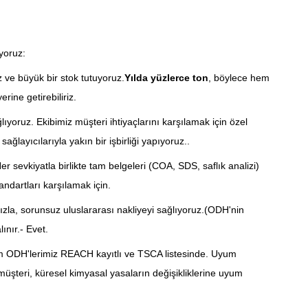
yoruz:
uz ve büyük bir stok tutuyoruz.
Yılda yüzlerce ton
, böylece hem
ine getirebiliriz.
ıyoruz. Ekibimiz müşteri ihtiyaçlarını karşılamak için özel
ğlayıcılarıyla yakın bir işbirliği yapıyoruz..
er sevkiyatla birlikte tam belgeleri (COA, SDS, saflık analizi)
tandartları karşılamak için.
ızla, sorunsuz uluslararası nakliyeyi sağlıyoruz.(ODH'nin
ınır.- Evet.
üm ODH'lerimiz REACH kayıtlı ve TSCA listesinde. Uyum
müşteri, küresel kimyasal yasaların değişikliklerine uyum