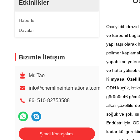
Ox
Etkinlikler
Haberler
Oxalyl dihidrazi
Davalar
ve karbonil bağl
yapı taşı olarak 
polimer kaplamala
Bizimle İletişim
yapabilme yeteneğ
ve hatta yüksek 
Mr. Tao
Kimyasal Özellik
info@chemfineinternational.com
ODH küçük, istikr
görünür.46 g/cm3.
86- 510-82753588
alkali çözeltiler
soğuk ve şok, ısı
Endüstri için, OD
kadar kül gerektir
Şimdi Konuşalım.