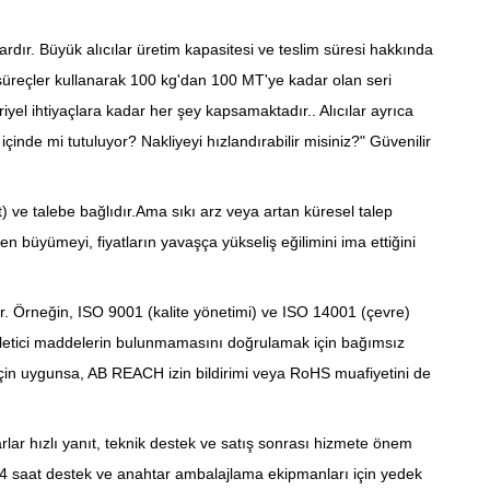
ardır. Büyük alıcılar üretim kapasitesi ve teslim süresi hakkında
 süreçler kullanarak 100 kg'dan 100 MT'ye kadar olan seri
el ihtiyaçlara kadar her şey kapsamaktadır.. Alıcılar ayrıca
inde mi tutuluyor? Nakliyeyi hızlandırabilir misiniz?" Güvenilir
t) ve talebe bağlıdır.Ama sıkı arz veya artan küresel talep
n büyümeyi, fiyatların yavaşça yükseliş eğilimini ima ettiğini
dır. Örneğin, ISO 9001 (kalite yönetimi) ve ISO 14001 (çevre)
e kirletici maddelerin bulunmamasını doğrulamak için bağımsız
ı için uygunsa, AB REACH izin bildirimi veya RoHS muafiyetini de
arlar hızlı yanıt, teknik destek ve satış sonrası hizmete önem
aat 24 saat destek ve anahtar ambalajlama ekipmanları için yedek