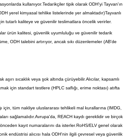
ülasyonlarda kullanıyor.Tedarikçiler tipik olarak ODH'yi Tayvan'ın
DH yerel kimyasal tehlike listelerinde yer almaktadır)Tayvanlı
n tutarlı kaliteye ve güvenilir teslimatlara öncelik verirler.
ar ürün kalitesi, güvenlik uyumluluğu ve güvenilir tedarik
me, ODH talebini artırıyor, ancak sıkı düzenlemeler (AB'de
aşırı sıcaklık veya şok altında çürüyebilir.Alıcılar, kapsamlı
lamak için standart testlere (HPLC saflığı, erime noktası) atıfta
ğı için, tüm nakliye uluslararası tehlikeli mal kurallarına (IMDG,
aları sağlamalıdır.Avrupa'da, REACH kaydı gereklidir ve birçok
nceden kayıt numaralarını da isterler.RoHS/ELV genel olarak
onik endüstrisi alıcısı hala ODH'nin ilgili çevresel veya güvenlik