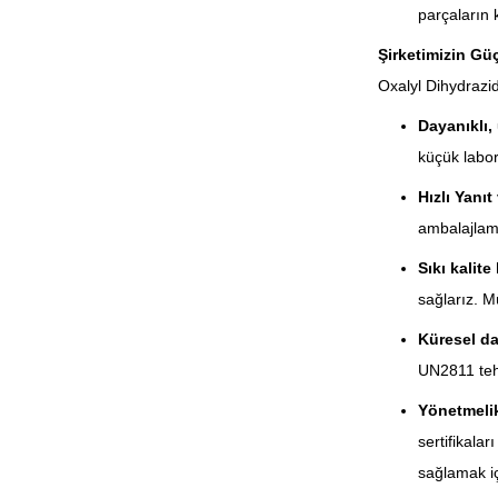
parçaların ku
Şirketimizin Güç
Oxalyl Dihydrazid
Dayanıklı,
küçük labor
Hızlı Yanıt
ambalajlama
Sıkı kalite
sağlarız. Mü
Küresel da
UN2811 tehli
Yönetmeli
sertifikala
sağlamak iç