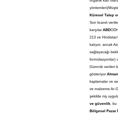
organik katı olar
yöntemleri(Müşter
Küresel Talep ve
Son ticaret verile
karşılar.
ABD
ODH'
213 ve Hindistan
kalıyor, ancak As
sağlayacağı bekle
formülasyonlar) 
Gümrük verileri bu
gösteriyor.
Alman
kaplamalar ve se
ve malzeme Ar-Ge 
şekilde niş uygul
ve güvenlik
, bu
Bölgesel Pazar 