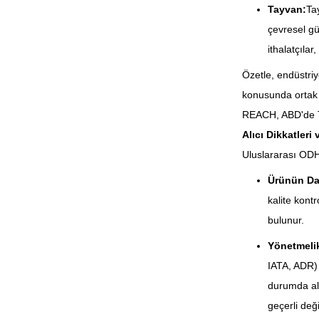
Tayvan:
Tay
çevresel gü
ithalatçılar
Özetle, endüstriy
konusunda ortak 
REACH, ABD'de T
Alıcı Dikkatleri 
Uluslararası ODH a
Ürünün Day
kalite kontr
bulunur.
Yönetmeli
IATA, ADR) 
durumda al
geçerli deği