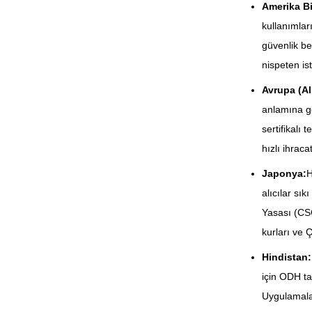
Amerika Bir
kullanımlar
güvenlik be
nispeten isti
Avrupa (A
anlamına ge
sertifikalı
hızlı ihraca
Japonya:
H
alıcılar sı
Yasası (CSC
kurları ve 
Hindistan:
için ODH tal
Uygulamalar