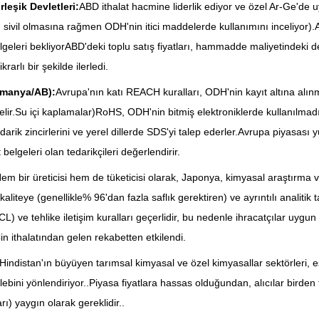
leşik Devletleri:
ABD ithalat hacmine liderlik ediyor ve özel Ar-Ge'de u
ı sivil olmasına rağmen ODH'nin itici maddelerde kullanımını inceliyo
lgeleri bekliyorABD'deki toplu satış fiyatları, hammadde maliyetindeki de
krarlı bir şekilde ilerledi.
lmanya/AB):
Avrupa'nın katı REACH kuralları, ODH'nin kayıt altına alınm
lir.Su içi kaplamalar)RoHS, ODH'nin bitmiş elektroniklerde kullanılmadı
 tedarik zincirlerini ve yerel dillerde SDS'yi talep ederler.Avrupa piyasa
t belgeleri olan tedarikçileri değerlendirir.
em bir üreticisi hem de tüketicisi olarak, Japonya, kimyasal araştırma 
kı kaliteye (genellikle% 96'dan fazla saflık gerektiren) ve ayrıntılı anali
L) ve tehlike iletişim kuralları geçerlidir, bu nedenle ihracatçılar uygun
Çin ithalatından gelen rekabetten etkilendi.
Hindistan'ın büyüyen tarımsal kimyasal ve özel kimyasallar sektörleri, e
ebini yönlendiriyor..Piyasa fiyatlara hassas olduğundan, alıcılar birden fa
ı) yaygın olarak gereklidir..