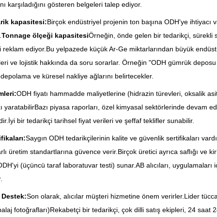
nı karşıladığını gösteren belgeleri talep ediyor.
rik kapasitesi:
Birçok endüstriyel projenin ton başına ODH'ye ihtiyacı v
.
Tonnage ölçeği kapasitesi
Örneğin, önde gelen bir tedarikçi, sürekli
i reklam ediyor.Bu yelpazede küçük Ar-Ge miktarlarından büyük endüstriy
leri ve lojistik hakkında da soru sorarlar. Örneğin "ODH gümrük deposu iç
r depolama ve küresel nakliye ağlarını belirtecekler.
mleri:
ODH fiyatı hammadde maliyetlerine (hidrazin türevleri, oksalik asi
ı yaratabilirBazı piyasa raporları, özel kimyasal sektörlerinde devam ede
r.İyi bir tedarikçi tarihsel fiyat verileri ve şeffaf teklifler sunabilir.
fikaları:
Saygın ODH tedarikçilerinin kalite ve güvenlik sertifikaları var
utarlı üretim standartlarına güvence verir.Birçok üretici ayrıca saflığı v
 ODH'yi (üçüncü taraf laboratuvar testi) sunar.AB alıcıları, uygulamalar
.
e Destek:
Son olarak, alıcılar müşteri hizmetine önem verirler.Lider tücc
balaj fotoğrafları)Rekabetçi bir tedarikçi, çok dilli satış ekipleri, 24 s