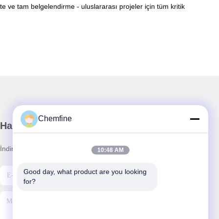
te ve tam belgelendirme - uluslararası projeler için tüm kritik
Chemfine
Haber Bültenimiz
İndirimler ve daha fazlası için bültenimize abone olun.
10:48 AM
Good day, what product are you looking 
for?