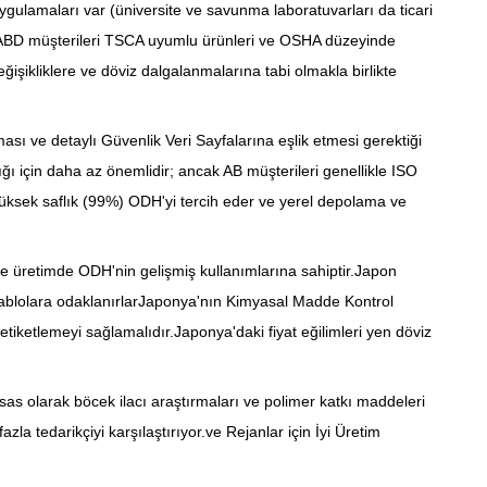
ygulamaları var (üniversite ve savunma laboratuvarları da ticari
r).ABD müşterileri TSCA uyumlu ürünleri ve OSHA düzeyinde
ğişikliklere ve döviz dalgalanmalarına tabi olmakla birlikte
ası ve detaylı Güvenlik Veri Sayfalarına eşlik etmesi gerektiği
ğı için daha az önemlidir; ancak AB müşterileri genellikle ISO
sı yüksek saflık (99%) ODH'yi tercih eder ve yerel depolama ve
ve üretimde ODH'nin gelişmiş kullanımlarına sahiptir.Japon
tik tablolara odaklanırlarJaponya'nın Kimyasal Madde Kontrol
 etiketlemeyi sağlamalıdır.Japonya'daki fiyat eğilimleri yen döviz
sas olarak böcek ilacı araştırmaları ve polimer katkı maddeleri
zla tedarikçiyi karşılaştırıyor.ve Rejanlar için İyi Üretim