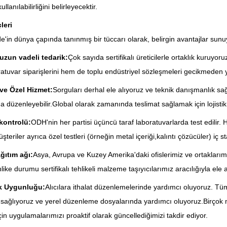
llanılabilirliğini belirleyecektir.
leri
e'in dünya çapında tanınmış bir tüccarı olarak, belirgin avantajlar sunu
 uzun vadeli tedarik:
Çok sayıda sertifikalı üreticilerle ortaklık kuruyor
atuvar siparişlerini hem de toplu endüstriyel sözleşmeleri gecikmeden yer
 ve Özel Hizmet:
Sorguları derhal ele alıyoruz ve teknik danışmanlık sağl
 düzenleyebilir.Global olarak zamanında teslimat sağlamak için lojistik sa
 kontrolü:
ODH'nin her partisi üçüncü taraf laboratuvarlarda test edilir. H
şteriler ayrıca özel testleri (örneğin metal içeriği,kalıntı çözücüler) iç s
ğıtım ağı:
Asya, Avrupa ve Kuzey Amerika'daki ofislerimiz ve ortaklarım
ke durumu sertifikalı tehlikeli malzeme taşıyıcılarımız aracılığıyla ele al
k Uygunluğu:
Alıcılara ithalat düzenlemelerinde yardımcı oluyoruz. T
rı sağlıyoruz ve yerel düzenleme dosyalarında yardımcı oluyoruz.Birçok 
in uygulamalarımızı proaktif olarak güncellediğimizi takdir ediyor.