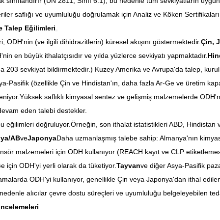
ak sınıflandırır (UN 2811, Sınıf 6.1), bu nedenle tüm sevkiyatların uyg
iler saflığı ve uyumluluğu doğrulamak için Analiz ve Köken Sertifikaları i
 Talep Eğilimleri
ri, ODH'nin (ve ilgili dihidrazitlerin) küresel akışını göstermektedir.
Çin, 
nin en büyük ithalatçısıdır ve yılda yüzlerce sevkiyatı yapmaktadır.
Hin
'a 203 sevkiyat bildirmektedir.) Kuzey Amerika ve Avrupa'da talep, kur
ya-Pasifik (özellikle Çin ve Hindistan'ın, daha fazla Ar-Ge ve üretim ka
niyor.Yüksek saflıklı kimyasal sentez ve gelişmiş malzemelerde ODH'nin 
devam eden talebi destekler.
 eğilimleri doğruluyor.Örneğin, son ithalat istatistikleri ABD, Hindistan v
ya/AB
ve
Japonya
Daha uzmanlaşmış talebe sahip: Almanya'nın kimyasal
nsör malzemeleri için ODH kullanıyor (REACH kayıt ve CLP etiketlemesi
için ODH'yi yerli olarak da tüketiyor.
Tayvan
ve diğer Asya-Pasifik paza
amalarda ODH'yi kullanıyor, genellikle Çin veya Japonya'dan ithal edile
 nedenle alıcılar çevre dostu süreçleri ve uyumluluğu belgeleyebilen tedar
İncelemeleri