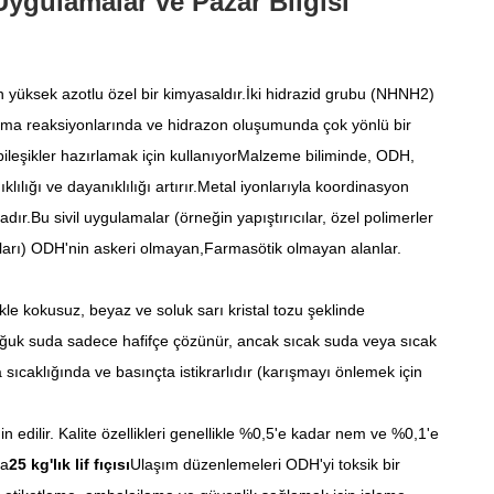
ygulamalar ve Pazar Bilgisi
yüksek azotlu özel bir kimyasaldır.İki hidrazid grubu (NHNH2)
aşma reaksiyonlarında ve hidrazon oluşumunda çok yönlü bir
 bileşikler hazırlamak için kullanıyorMalzeme biliminde, ODH,
ılığı ve dayanıklılığı artırır.Metal iyonlarıyla koordinasyon
r.Bu sivil uygulamalar (örneğin yapıştırıcılar, özel polimerler
ıları) ODH'nin askeri olmayan,Farmasötik olmayan alanlar.
kle kokusuz, beyaz ve soluk sarı kristal tozu şeklinde
 Soğuk suda sadece hafifçe çözünür, ancak sıcak suda veya sıcak
ıcaklığında ve basınçta istikrarlıdır (karışmayı önlemek için
 edilir. Kalite özellikleri genellikle %0,5'e kadar nem ve %0,1'e
da
25 kg'lık lif fıçısı
Ulaşım düzenlemeleri ODH'yi toksik bir