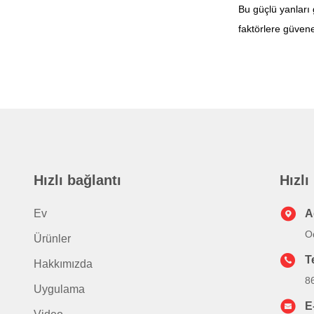
Bu güçlü yanları 
faktörlere güveneb
Hızlı bağlantı
Hızlı
Ev
A
Od
Ürünler
T
Hakkımızda
8
Uygulama
E