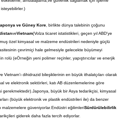
un etiketleme, ambalajlama,ve güvenlik sağlamak için işleme
steyebilirler.)
Japonya ve Güney Kore
, birlikte dünya talebinin çoğunu
distan
ve
Vietnam
(Volza ticaret istatistikleri, geçen yıl ABD'ye
ulmuş özel kimyasal ve malzeme endüstrileri nedeniyle güçlü
pasitesinin çevrimiçi hale gelmesiyle gelecekte büyümeyi
rolü (eÖrneğin yeni polimer reçinler, yapıştırıcılar ve enerjik
e Vietnam'ı dihidrazid bileşiklerinin en büyük ithalatçıları olarak
 ve elektronik sektörleri, katı AB düzenlemelerine göre
 gerekmektedir).Japonya, büyük bir Asya tedarikçisi, kimyasal
rları (büyük elektronik ve plastik endüstrileri ile) da benzer
n malzemelere güveniyorlar.Endüstri eğilimleri
Sürdürülebilirlik
ikçileri giderek daha fazla tercih ediyorlar.