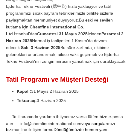
Ejderha Tekne Festivali (端午节) hızla yaklaşıyor ve tatil
programımızı sıcak bayram tebriklerimizle birlikte sizlerle
paylaşmaktan memnuniyet duyuyoruz.Bu eski ve sevilen
kutlama için,
Chemfine International Co.,
Ltd.
İstanbul'dan
Cumartesi 31 Mayıs 2025
İçinden
Pazartesi 2
Haziran 2025
Normal iş faaliyetleri 1 Kasım'da devam
edecek.
Salı, 3 Haziran 2025
Bu süre zarfında, ekibimiz
gelenekleri onurlandırmak, ailece vakit geçirmek ve Ejderha
Tekne Festivali'nin zengin mirasını yansıtmak için duraklayacak.
Tatil Programı ve Müşteri Desteği
Kapalı:
31 Mayıs 2 Haziran 2025
Tekrar aç:
3 Haziran 2025
Tatil sırasında yardıma ihtiyacınız varsa lütfen bize e-posta
atın.
info@chemfineinternational.com
veya sorgularınızı
bizim
online iletişim formu
Döndüğümüzde hemen yanıt