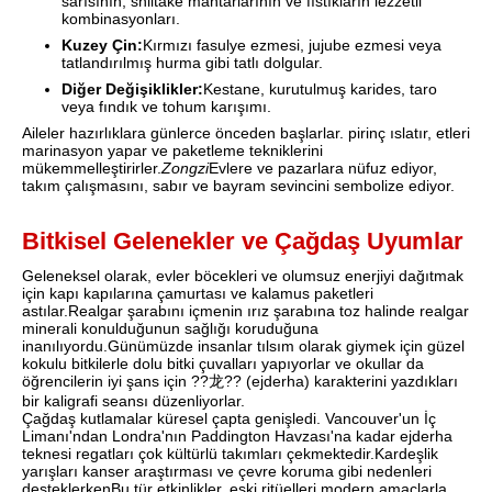
sarısının, shiitake mantarlarının ve fıstıkların lezzetli
kombinasyonları.
Kuzey Çin:
Kırmızı fasulye ezmesi, jujube ezmesi veya
tatlandırılmış hurma gibi tatlı dolgular.
Diğer Değişiklikler:
Kestane, kurutulmuş karides, taro
veya fındık ve tohum karışımı.
Aileler hazırlıklara günlerce önceden başlarlar. pirinç ıslatır, etleri
marinasyon yapar ve paketleme tekniklerini
mükemmelleştirirler.
Zongzi
Evlere ve pazarlara nüfuz ediyor,
takım çalışmasını, sabır ve bayram sevincini sembolize ediyor.
Bitkisel Gelenekler ve Çağdaş Uyumlar
Geleneksel olarak, evler böcekleri ve olumsuz enerjiyi dağıtmak
için kapı kapılarına çamurtası ve kalamus paketleri
astılar.Realgar şarabını içmenin ırız şarabına toz halinde realgar
minerali konulduğunun sağlığı koruduğuna
inanılıyordu.Günümüzde insanlar tılsım olarak giymek için güzel
kokulu bitkilerle dolu bitki çuvalları yapıyorlar ve okullar da
öğrencilerin iyi şans için ??龙?? (ejderha) karakterini yazdıkları
bir kaligrafi seansı düzenliyorlar.
Çağdaş kutlamalar küresel çapta genişledi. Vancouver'un İç
Limanı'ndan Londra'nın Paddington Havzası'na kadar ejderha
teknesi regatları çok kültürlü takımları çekmektedir.Kardeşlik
yarışları kanser araştırması ve çevre koruma gibi nedenleri
desteklerkenBu tür etkinlikler, eski ritüelleri modern amaçlarla