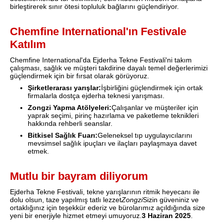
birleştirerek sınır ötesi topluluk bağlarını güçlendiriyor.
Chemfine International'ın Festivale
Katılım
Chemfine International'da Ejderha Tekne Festivali'ni takım
çalışması, sağlık ve müşteri takdirine dayalı temel değerlerimizi
güçlendirmek için bir fırsat olarak görüyoruz.
Şirketlerarası yarışlar:
İşbirliğini güçlendirmek için ortak
firmalarla dostça ejderha teknesi yarışması.
Zongzi Yapma Atölyeleri:
Çalışanlar ve müşteriler için
yaprak seçimi, pirinç hazırlama ve paketleme teknikleri
hakkında rehberli seanslar.
Bitkisel Sağlık Fuarı:
Geleneksel tıp uygulayıcılarını
mevsimsel sağlık ipuçları ve ilaçları paylaşmaya davet
etmek.
Mutlu bir bayram diliyorum
Ejderha Tekne Festivali, tekne yarışlarının ritmik heyecanı ile
dolu olsun, taze yapılmış tatlı lezzet
Zongzi
Sizin güveniniz ve
ortaklığınız için teşekkür ederiz ve bürolarımız açıldığında size
yeni bir enerjiyle hizmet etmeyi umuyoruz.
3 Haziran 2025
.