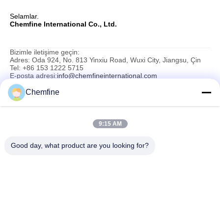
Selamlar.
Chemfine International Co., Ltd.
Bizimle iletişime geçin:
Adres: Oda 924, No. 813 Yinxiu Road, Wuxi City, Jiangsu, Çin
Tel: +86 153 1222 5715
E-posta adresi:
info@chemfineinternational.com
Web sitesi:
www.chemfineinternational.cn
Chemfine
9:15 AM
Hızlı iletişim
Good day, what product are you looking for?
Adres
Oda 924, No.813 Yinxiu Yolu, Wuxi Şehri, Jiangsu, Çin
Tel
86- 510-82753588