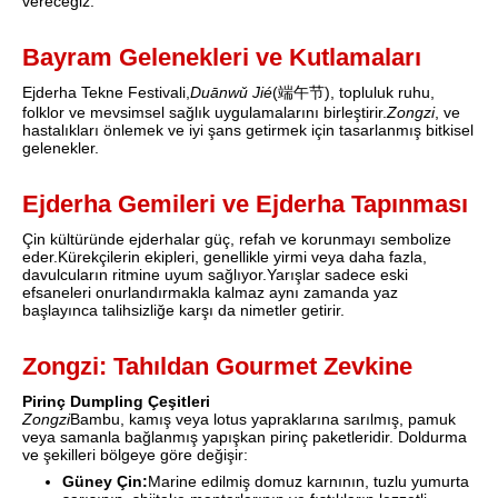
vereceğiz.
Bayram Gelenekleri ve Kutlamaları
Ejderha Tekne Festivali,
Duānwǔ Jié
(端午节), topluluk ruhu,
folklor ve mevsimsel sağlık uygulamalarını birleştirir.
Zongzi
, ve
hastalıkları önlemek ve iyi şans getirmek için tasarlanmış bitkisel
gelenekler.
Ejderha Gemileri ve Ejderha Tapınması
Çin kültüründe ejderhalar güç, refah ve korunmayı sembolize
eder.Kürekçilerin ekipleri, genellikle yirmi veya daha fazla,
davulcuların ritmine uyum sağlıyor.Yarışlar sadece eski
efsaneleri onurlandırmakla kalmaz aynı zamanda yaz
başlayınca talihsizliğe karşı da nimetler getirir.
Zongzi: Tahıldan Gourmet Zevkine
Pirinç Dumpling Çeşitleri
Zongzi
Bambu, kamış veya lotus yapraklarına sarılmış, pamuk
veya samanla bağlanmış yapışkan pirinç paketleridir. Doldurma
ve şekilleri bölgeye göre değişir:
Güney Çin:
Marine edilmiş domuz karnının, tuzlu yumurta