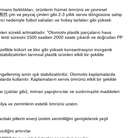
formans farklılıkları, ürünlerin hizmet ömrünü ve çevresel
p 围挡 çim ve peyzaj çimleri gibi 2-3 yıllık servis döngüsüne sahip
ci nedeniyle futbol sahaları ve hokey tarlaları gibi yüksek
mleri sürekli artmaktadır. "Otomotiv plastik parçaların hava
ma testi süresini 1500 saatten 2000 saate çıkardı ve doğrudan PP
. Özellikle kükürt ve klor gibi yüksek konsantrasyon inorganik
bilizatörleri tarımsal plastik ürünleri etkili bir şekilde
engellenmiş amin ışık stabilizatördür. Otomotiv kaplamalarda
rda kullanılır. Kaplamaların servis ömrünü etkili bir şekilde
(çatılar gibi), mimari yapıştırıcılar ve sızdırmazlık maddeleri
ilya ve zeminlerin estetik ömrünü uzatın.
ki pillerin enerji üretim verimliliğini genişleterek yeşil
iliğini artırırlar.