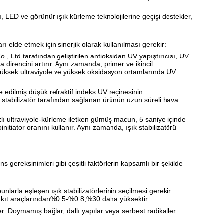
rı, LED ve görünür ışık kürleme teknolojilerine geçişi destekler,
çları elde etmek için sinerjik olarak kullanılması gerekir:
, Ltd tarafından geliştirilen antioksidan UV yapıştırıcısı, UV
a direncini artırır. Aynı zamanda, primer ve ikincil
ek yüksek ultraviyole ve yüksek oksidasyon ortamlarında UV
fiye edilmiş düşük refraktif indeks UV reçinesinin
tabilizatör tarafından sağlanan ürünün uzun süreli hava
zlı ultraviyole-kürleme iletken gümüş macun, 5 saniye içinde
oinitiator oranını kullanır. Aynı zamanda, ışık stabilizatörü
gereksinimleri gibi çeşitli faktörlerin kapsamlı bir şekilde
unlarla eşleşen ışık stabilizatörlerinin seçilmesi gerekir.
yakıt araçlarından%0.5-%0.8,%30 daha yüksektir.
er. Doymamış bağlar, dallı yapılar veya serbest radikaller