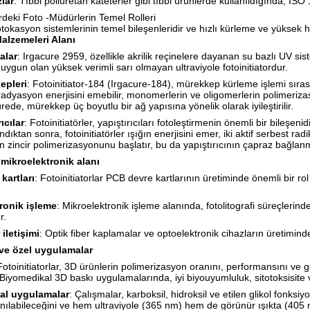
zlar
: Tıbbi poliüretan kateterler gibi tıbbi ürünlerde kullanıldığında, IS
rdeki Foto -Müdürlerin Temel Rolleri
 fotokasyon sistemlerinin temel bileşenleridir ve hızlı kürleme ve yüksek 
alzemeleri Alanı
alar
: Irgacure 2959, özellikle akrilik reçinelere dayanan su bazlı UV s
n uygun olan yüksek verimli sarı olmayan ultraviyole fotoinitiatordur.
epleri
: Fotoinitiator-184 (Irgacure-184), mürekkep kürleme işlemi sıras
 radyasyon enerjisini emebilir, monomerlerin ve oligomerlerin polimeriz
rede, mürekkep üç boyutlu bir ağ yapısına yönelik olarak iyileştirilir.
ıcılar
: Fotoinitiatörler, yapıştırıcıları fotoleştirmenin önemli bir bileşeni
andıktan sonra, fotoinitiatörler ışığın enerjisini emer, iki aktif serbest ra
rin zincir polimerizasyonunu başlatır, bu da yapıştırıcının çapraz bağla
 mikroelektronik alanı
kartları
: Fotoinitiatorlar PCB devre kartlarının üretiminde önemli bir 
ronik işleme
: Mikroelektronik işleme alanında, fotolitografi süreçlerin
r.
 iletişimi
: Optik fiber kaplamalar ve optoelektronik cihazların üretiminde 
 ve özel uygulamalar
Fotoinitiatorlar, 3D ürünlerin polimerizasyon oranını, performansını ve
. Biyomedikal 3D baskı uygulamalarında, iyi biyouyumluluk, sitotoksisite ve
al uygulamalar
: Çalışmalar, karboksil, hidroksil ve etilen glikol fonksiyo
anılabileceğini ve hem ultraviyole (365 nm) hem de görünür ışıkta (405 