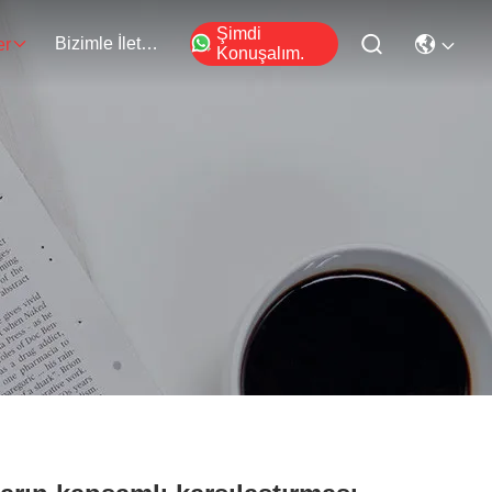
Şimdi
Bizimle İletişim
er
Konuşalım.