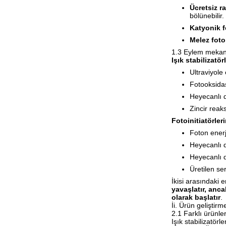
Ücretsiz ra
bölünebilir.
Katyonik fo
Melez fotoi
1.3 Eylem mekani
Işık stabilizatö
Ultraviyole 
Fotooksidas
Heyecanlı d
Zincir reaks
Fotoinitiatörler
Foton ener
Heyecanlı d
Heyecanlı d
Üretilen se
İkisi arasındaki e
yavaşlatır, anca
olarak başlatır
.
İi. Ürün geliştir
2.1 Farklı ürünler
Işık stabilizatörl