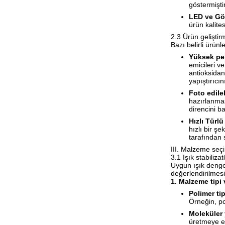
göstermiştir
LED ve Gör
ürün kalites
2.3 Ürün geliştir
Bazı belirli ürünl
Yüksek per
emicileri ve
antioksidan
yapıştırıcı
Foto edile
hazırlanma
direncini ba
Hızlı Türl
hızlı bir şe
tarafından 
III. Malzeme seç
3.1 Işık stabiliza
Uygun ışık dengel
değerlendirilmesin
1. Malzeme tipi 
Polimer tip
Örneğin, po
Moleküler 
üretmeye eğ