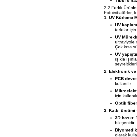
Tıbbi ciha
2.2 Farklı Ürünle
Fotoinitiatörler,
1. UV Kürleme M
UV kaplam
tarlalar içi
UV Mürekk
ultraviyole
Çok kısa sü
UV yapıştır
ışıkla ışınl
seyreltikle
2. Elektronik ve
PCB devre 
kullanılır.
Mikroelekt
için kullanılı
Optik fiber
3. Katkı üretimi
3D baskı
: 
bileşenidir
Biyomedik
olarak kull