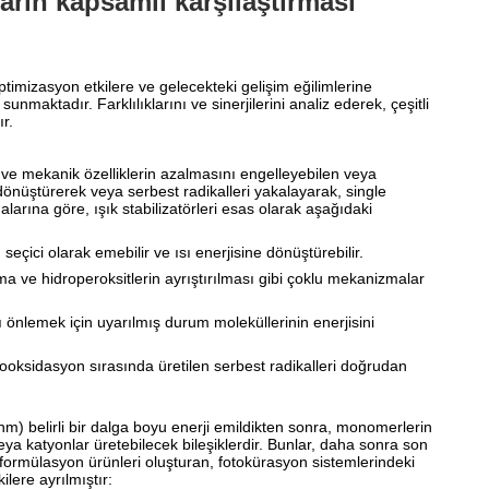
ıların kapsamlı karşılaştırması
imizasyon etkilere ve gelecekteki gelişim eğilimlerine
sunmaktadır. Farklılıklarını ve sinerjilerini analiz ederek, çeşitli
r.
ş ve mekanik özelliklerin azalmasını engelleyebilen veya
 dönüştürerek veya serbest radikalleri yakalayarak, single
arına göre, ışık stabilizatörleri esas olarak aşağıdaki
 seçici olarak emebilir ve ısı enerjisine dönüştürebilir.
ama ve hidroperoksitlerin ayrıştırılması gibi çoklu mekanizmalar
nı önlemek için uyarılmış durum moleküllerinin enerjisini
otooksidasyon sırasında üretilen serbest radikalleri doğrudan
m) belirli bir dalga boyu enerji emildikten sonra, monomerlerin
ya katyonlar üretebilecek bileşiklerdir. Bunlar, daha sonra son
le formülasyon ürünleri oluşturan, fotokürasyon sistemlerindeki
lere ayrılmıştır: