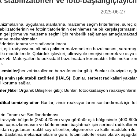
k stabilizatörleri ve foto-başlangıçlayıc
2025-06-27
izmalarına, uygulama alanlarına, malzeme seçim kriterlerine, süreç opt
bilizatörlerinin ve fotoinitiatörlerinin derinlemesine bir karşılaştırmasını 
ün geliştirme ve malzeme seçimi için rehberlik sağlamayı amaçlamaktadı
ar ve mekanizmalar
törlerinin tanımı ve sınıflandırılması
leri, ışık radyasyonu altında polimer malzemelerin bozulmasını, sararmı
tkı maddeleridir. Çekirdek işlevleri, ultraviyole enerjiyi emerek ve ısıya
ek vb. Materyalleri fotooksidatif bozulmadan korumaktır. Etki mekanizmal
r:
 emiciler
(benzotriazoller ve benzofenonlar gibi): Bunlar ultraviyole ışığı
ş amin ışık stabilizatörleri (HALS)
: Bunlar, serbest radikalleri yakal
li koruma sağlar.
ler
(Nikel Organik Bileşikler gibi): Bunlar, fotooksidasyon reaksiyonları
dikal temizleyiciler
: Bunlar, zincir reaksiyonlarını sonlandırmak için f
erin Tanımı ve Sınıflandırılması
 ultraviyole bölgede (250-420nm) veya görünür ışık bölgesinde (400-800n
, çaprazlanmasını ve kürlenmesini başlatmak için serbest radikaller ve
fından uygulanan reaktif seyreltientler, oligomerler ve katkı maddeleri i
ir. Başlatma mekanizmalarına göre, fotoinitiatörler esas olarak aşağıdaki