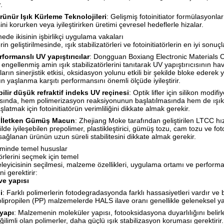
.
ünür Işık Kürleme Teknolojileri
: Gelişmiş fotoinitiator formülasyonla
ini korurken veya iyileştirirken üretimi çevresel hedeflerle hizalar.
mede ikisinin işbirlikçi uygulama vakaları
erin geliştirilmesinde, ışık stabilizatörleri ve fotoinitiatörlerin en iyi sonu
formanslı UV yapıştırıcılar
: Dongguan Boxiang Electronic Materials Co.
 engellenmiş amin ışık stabilizatörlerini tanıtarak UV yapıştırıcısının hav
ların sinerjistik etkisi, oksidasyon yolunu etkili bir şekilde bloke eder
nın yaşlanma karşıtı performansını önemli ölçüde iyileştirir.
bilir düşük refraktif indeks UV reçinesi
: Optik lifler için silikon modi
sında, hem polimerizasyon reaksiyonunun başlatılmasında hem de ışık s
şlatmak için fotoinitiatörün verimliliğini dikkate almak gerekir.
ü İletken Gümüş Macun
: Zhejiang Moke tarafından geliştirilen LTCC hı
kilde iyileşebilen prepolimer, plastikleştirici, gümüş tozu, cam tozu ve fot
sağlanan ürünün uzun süreli stabilitesini dikkate almak gerekir.
iminde temel hususlar
törlerini seçmek için temel
eyicisinin seçilmesi, malzeme özellikleri, uygulama ortamı ve performans 
i gerektirir:
ve yapısı
i
: Farklı polimerlerin fotodegradasyonda farklı hassasiyetleri vardır ve b
lipropilen (PP) malzemelerde HALS ilave oranı genellikle geleneksel 
yapı
: Malzemenin moleküler yapısı, fotooksidasyona duyarlılığını belirl
ilimli olan polimerler, daha güçlü ışık stabilizasyon koruması gerektirir.