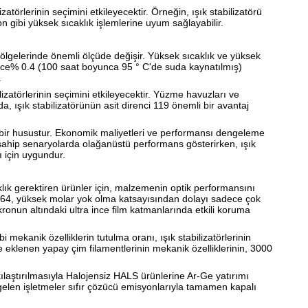
atörlerinin seçimini etkileyecektir. Örneğin, ışık stabilizatörü
n gibi yüksek sıcaklık işlemlerine uyum sağlayabilir.
m bölgelerinde önemli ölçüde değişir. Yüksek sıcaklık ve yüksek
adece% 0.4 (100 saat boyunca 95 ° C'de suda kaynatılmış)
.
zatörlerinin seçimini etkileyecektir. Yüzme havuzları ve
a, ışık stabilizatörünün asit direnci 119 önemli bir avantaj
i bir husustur. Ekonomik maliyetleri ve performansı dengeleme
e sahip senaryolarda olağanüstü performans gösterirken, ışık
 için uygundur.
laklık gerektiren ürünler için, malzemenin optik performansını
njun564, yüksek molar yok olma katsayısından dolayı sadece çok
kronun altındaki ultra ince film katmanlarında etkili koruma
ekanik özelliklerin tutulma oranı, ışık stabilizatörlerinin
 ile eklenen yapay çim filamentlerinin mekanik özelliklerinin, 3000
laştırılmasıyla Halojensiz HALS ürünlerine Ar-Ge yatırımı
elen işletmeler sıfır çözücü emisyonlarıyla tamamen kapalı