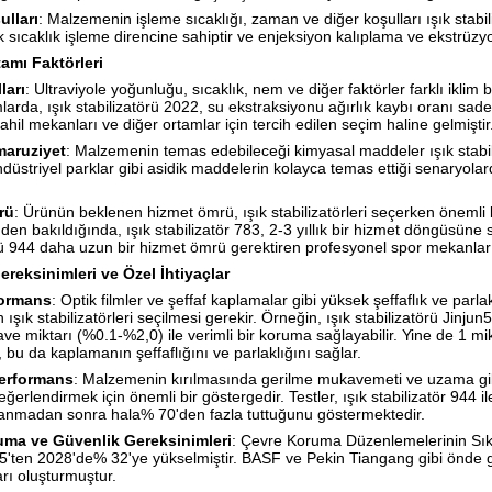
ulları
: Malzemenin işleme sıcaklığı, zaman ve diğer koşulları ışık stabiliz
 sıcaklık işleme direncine sahiptir ve enjeksiyon kalıplama ve ekstrüzyo
amı Faktörleri
ları
: Ultraviyole yoğunluğu, sıcaklık, nem ve diğer faktörler farklı ikli
larda, ışık stabilizatörü 2022, su ekstraksiyonu ağırlık kaybı oranı s
ahil mekanları ve diğer ortamlar için tercih edilen seçim haline gelmiştir
maruziyet
: Malzemenin temas edebileceği kimyasal maddeler ışık stabili
düstriyel parklar gibi asidik maddelerin kolayca temas ettiği senaryolard
rü
: Ürünün beklenen hizmet ömrü, ışık stabilizatörleri seçerken öneml
nden bakıldığında, ışık stabilizatör 783, 2-3 yıllık bir hizmet döngüsün
rü 944 daha uzun bir hizmet ömrü gerektiren profesyonel spor mekanları
reksinimleri ve Özel İhtiyaçlar
formans
: Optik filmler ve şeffaf kaplamalar gibi yüksek şeffaflık ve par
 ışık stabilizatörleri seçilmesi gerekir. Örneğin, ışık stabilizatörü Ji
lave miktarı (%0.1-%2,0) ile verimli bir koruma sağlayabilir. Yine de 1 mi
, bu da kaplamanın şeffaflığını ve parlaklığını sağlar.
erformans
: Malzemenin kırılmasında gerilme mukavemeti ve uzama gibi m
değerlendirmek için önemli bir göstergedir. Testler, ışık stabilizatör 944
şlanmadan sonra hala% 70'den fazla tuttuğunu göstermektedir.
uma ve Güvenlik Gereksinimleri
: Çevre Koruma Düzenlemelerinin Sıkı
'ten 2028'de% 32'ye yükselmiştir. BASF ve Pekin Tiangang gibi önde g
arı oluşturmuştur.