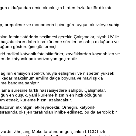
gun olduğundan emin olmak için birden fazla faktör dikkate
ensip, prepolimer ve monomerin tipine göre uygun aktiviteye sahip
lan fotoinitiatörlerin seçilmesi gerekir. Çalışmalar, siyah UV ile
başlatıcıların daha kısa kürleme sürelerine sahip olduğunu ve
uğunu gösterdiğini göstermiştir.
d radikal katyonik fotoinitiatörler, zayıflıklardan kaçınabilen ve
em de katyonik polimerizasyon geçirebilir.
nağının emisyon spektrumuyla eşleşmeli ve nispeten yüksek
'ye kadar maksimum emilim dalga boyuna ve mavi ışıkla
mme bandına sahiptir.
ınlama süresine farklı hassasiyetlere sahiptir. Çalışmalar,
ğun en düşük, yani kürleme hızının en hızlı olduğunu
am etmek, kürleme hızını azaltacaktır.
tiatörün etkinliğini etkileyecektir. Örneğin, katyonik
rasında oksijen tarafından inhibe edilmez, bu da aerobik bir
 vardır. Zhejiang Moke tarafından geliştirilen LTCC hızlı