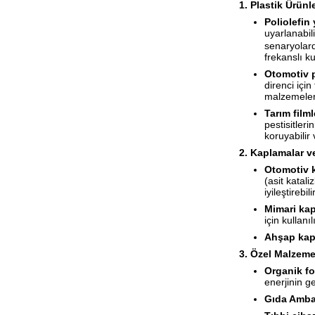
1. Plastik Ürünl
Poliolefin
uyarlanabil
senaryolard
frekanslı k
Otomotiv p
direnci içi
malzemeleri
Tarım filml
pestisitleri
koruyabilir
2. Kaplamalar v
Otomotiv 
(asit katal
iyileştirebi
Mimari ka
için kullanılı
Ahşap kap
3. Özel Malzeme
Organik fo
enerjinin ge
Gıda Ambal