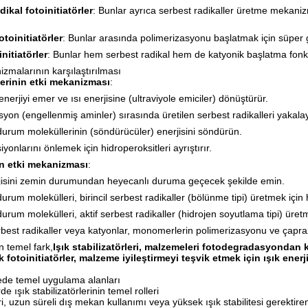
dikal fotoinitiatörler
: Bunlar ayrıca serbest radikaller üretme mekani
toinitiatörler
: Bunlar arasında polimerizasyonu başlatmak için süper güç
nitiatörler
: Bunlar hem serbest radikal hem de katyonik başlatma fonksiyo
zmalarının karşılaştırılması
rlerinin etki mekanizması
:
enerjiyi emer ve ısı enerjisine (ultraviyole emiciler) dönüştürür.
yon (engellenmiş aminler) sırasında üretilen serbest radikalleri yakala
urum moleküllerinin (söndürücüler) enerjisini söndürün.
iyonlarını önlemek için hidroperoksitleri ayrıştırır.
in etki mekanizması
:
jisini zemin durumundan heyecanlı duruma geçecek şekilde emin.
urum molekülleri, birincil serbest radikaller (bölünme tipi) üretmek içi
urum molekülleri, aktif serbest radikaller (hidrojen soyutlama tipi) üret
rbest radikaller veya katyonlar, monomerlerin polimerizasyonu ve çapra
n temel fark,
Işık stabilizatörleri, malzemeleri fotodegradasyondan 
k fotoinitiatörler, malzeme iyileştirmeyi teşvik etmek için ışık ene
mede temel uygulama alanları
de ışık stabilizatörlerinin temel rolleri
eri, uzun süreli dış mekan kullanımı veya yüksek ışık stabilitesi gerektire