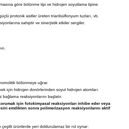
zmasına göre bölünme tipi ve hidrojen soyutlama tipine
lü protonik asitler üreten triarilsülfonyum tuzları, vb.
nlarına sahiptir ve sinerjistik etkiler sergiler.
yın.
n homolitik bölünmeye uğrar.
mek için hidrojen donörlerinden soyut hidrojen atomları.
z bağlama reaksiyonlarını başlatır.
korumak için fotokimyasal reaksiyonları inhibe eder veya
rjisini emdikten sonra polimerizasyon reaksiyonlarını aktif
n çeşitli ürünlerde yeri doldurulamaz bir rol oynar: