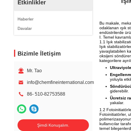
Işı
Etkinlikler
Haberler
Bu makale, mekan
odaklanan ışık sta
Davalar
endüstrilerde ür
I. Temel kavraml
1.1 Işık stabiliza
Işık stabilizatör
yavaşlatabilen ka
Bizimle İletişim
oksijeni söndürer
kategorilere ayrılı
Ultraviyole
Mr. Tao
Engellenmi
yoluyla etki
info@chemfineinternational.com
Söndürücü
giderebilir.
86- 510-82753588
Ücretsiz ra
yakalar.
1.2 Fotoinitiatörl
Fotoinitiatörler,
polimerizasyonunu
kullanıcılar tara
Şimdi Konuşalım.
temel bileşenlerd