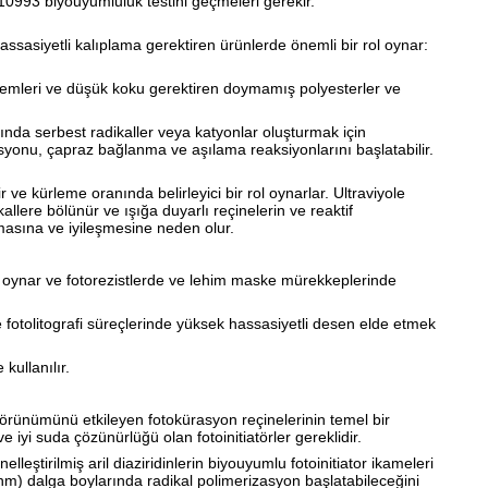
O 10993 biyouyumluluk testini geçmeleri gerekir.
hassasiyetli kalıplama gerektiren ürünlerde önemli bir rol oynar:
istemleri ve düşük koku gerektiren doymamış polyesterler ve
ında serbest radikaller veya katyonlar oluşturmak için
asyonu, çapraz bağlanma ve aşılama reaksiyonlarını başlatabilir.
dir ve kürleme oranında belirleyici bir rol oynarlar. Ultraviyole
dikallere bölünür ve ışığa duyarlı reçinelerin ve reaktif
nmasına ve iyileşmesine neden olur.
rol oynar ve fotorezistlerde ve lehim maske mürekkeplerinde
de fotolitografi süreçlerinde yüksek hassasiyetli desen elde etmek
kullanılır.
 görünümünü etkileyen fotokürasyon reçinelerinin temel bir
 iyi suda çözünürlüğü olan fotoinitiatörler gereklidir.
nelleştirilmiş aril diaziridinlerin biyouyumlu fotoinitiator ikameleri
nm) dalga boylarında radikal polimerizasyon başlatabileceğini