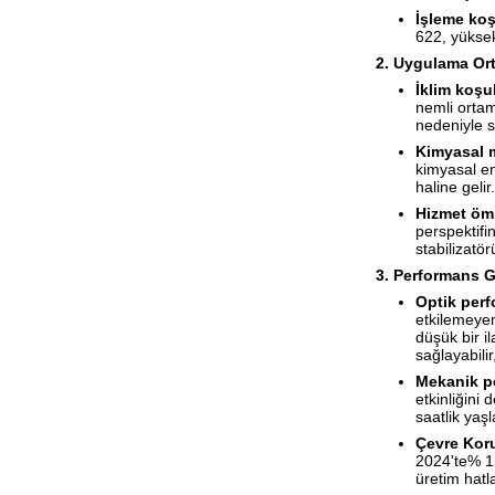
İşleme koş
622, yüksek
2. Uygulama Ort
İklim koşul
nemli ortam
nedeniyle s
Kimyasal 
kimyasal en
haline gelir.
Hizmet öm
perspektifi
stabilizatö
3. Performans Ge
Optik per
etkilemeyen
düşük bir i
sağlayabilir
Mekanik p
etkinliğini 
saatlik ya
Çevre Kor
2024'te% 15
üretim hatl