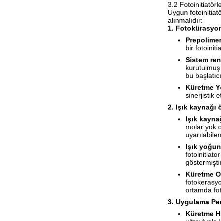
3.2 Fotoinitiatör
Uygun fotoinitia
alınmalıdır:
1. Fotokürasyon 
Prepolimer
bir fotoinit
Sistem ren
kurutulmuş 
bu başlatıc
Küretme Y
sinerjistik
2. Işık kaynağı 
Işık kayna
molar yok o
uyarılabile
Işık yoğun
fotoinitiat
göstermişti
Küretme O
fotokerasyo
ortamda fo
3. Uygulama Pe
Küretme Hı