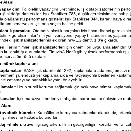
er Alanı
 yapay çim
: Poliolefin yapay çim üretiminde, ışık stabilizatörlerinin per
irliğini doğrudan etkiler. Işık Stabilizer 783, düşük gereksinimlere sahi
a olağanüstü performans gösterir; Işık Stabilizer 944, kararlı hava diren
ullanım senaryoları için ana seçim haline geldi.
lastik parçaları
: Otomotiv plastik parçaları için hava direnci gereksini
n teknik gereksinimler" nin yeni versiyonu, yapay hızlandırılmış yaşlan
ndeki ışık stabilizatörlerinin ek oranını% 1.2'den% 1.8'e çıkardı.
eri
: Tarım filmleri ışık stabilizatörleri için önemli bir uygulama alanıdır
nin kullanıldığı durumlarda, Tinuvin® Nor® gibi yüksek performanslı ışık sta
 ve servis ömrünü uzatabilir.
e mürekkepler alanı
kaplamaları
: BASF ışık stabilizatör 292, kaplamalara adanmış bir sıvı 
izlenmemiş), endüstriyel kaplamalarda ve radyasyonla beslenen kaplamala
lir ve çatlamayı ve parlaklık kaybını önleyebilir.
plamalar
: Uzun süreli koruma sağlamak için açık hava mimari kaplamalar 
r.
lamalar
: Işık maruziyeti nedeniyle ahşabın sararmasını önleyin ve mob
 Alanı
tovoltaik hücreler
: Kapsülleme koruyucu katmanlar olarak, dış ortamlarda
liştirilmesine katkıda bulunurlar.
aj Filmleri
: Güvenliği sağlarken, filmin geçirgenliğini korurlar ve raf çekic