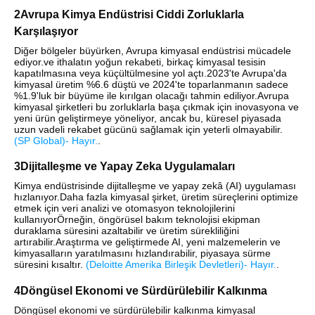
2Avrupa Kimya Endüstrisi Ciddi Zorluklarla
Karşılaşıyor
Diğer bölgeler büyürken, Avrupa kimyasal endüstrisi mücadele
ediyor.ve ithalatın yoğun rekabeti, birkaç kimyasal tesisin
kapatılmasına veya küçültülmesine yol açtı.2023'te Avrupa'da
kimyasal üretim %6.6 düştü ve 2024'te toparlanmanın sadece
%1.9'luk bir büyüme ile kırılgan olacağı tahmin ediliyor.Avrupa
kimyasal şirketleri bu zorluklarla başa çıkmak için inovasyona ve
yeni ürün geliştirmeye yöneliyor, ancak bu, küresel piyasada
uzun vadeli rekabet gücünü sağlamak için yeterli olmayabilir.
(
SP Global
)
- Hayır.
.
3Dijitalleşme ve Yapay Zeka Uygulamaları
Kimya endüstrisinde dijitalleşme ve yapay zekâ (AI) uygulaması
hızlanıyor.Daha fazla kimyasal şirket, üretim süreçlerini optimize
etmek için veri analizi ve otomasyon teknolojilerini
kullanıyorÖrneğin, öngörüsel bakım teknolojisi ekipman
duraklama süresini azaltabilir ve üretim sürekliliğini
artırabilir.Araştırma ve geliştirmede AI, yeni malzemelerin ve
kimyasalların yaratılmasını hızlandırabilir, piyasaya sürme
süresini kısaltır.
(
Deloitte Amerika Birleşik Devletleri
)
- Hayır.
.
4Döngüsel Ekonomi ve Sürdürülebilir Kalkınma
Döngüsel ekonomi ve sürdürülebilir kalkınma kimyasal