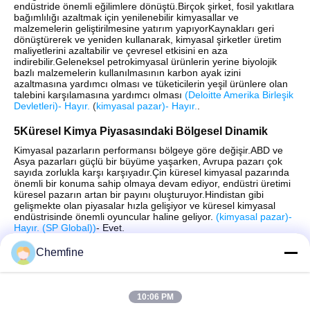
endüstride önemli eğilimlere dönüştü.Birçok şirket, fosil yakıtlara
bağımlılığı azaltmak için yenilenebilir kimyasallar ve
malzemelerin geliştirilmesine yatırım yapıyorKaynakları geri
dönüştürerek ve yeniden kullanarak, kimyasal şirketler üretim
maliyetlerini azaltabilir ve çevresel etkisini en aza
indirebilir.Geleneksel petrokimyasal ürünlerin yerine biyolojik
bazlı malzemelerin kullanılmasının karbon ayak izini
azaltmasına yardımcı olması ve tüketicilerin yeşil ürünlere olan
talebini karşılamasına yardımcı olması
(
Deloitte Amerika Birleşik
Devletleri
)
- Hayır.
(
kimyasal pazar
)
- Hayır.
.
5Küresel Kimya Piyasasındaki Bölgesel Dinamik
Kimyasal pazarların performansı bölgeye göre değişir.ABD ve
Asya pazarları güçlü bir büyüme yaşarken, Avrupa pazarı çok
sayıda zorlukla karşı karşıyadır.Çin küresel kimyasal pazarında
önemli bir konuma sahip olmaya devam ediyor, endüstri üretimi
küresel pazarın artan bir payını oluşturuyor.Hindistan gibi
gelişmekte olan piyasalar hızla gelişiyor ve küresel kimyasal
endüstrisinde önemli oyuncular haline geliyor.
(
kimyasal pazar
)
-
Hayır.
(
SP Global)
)
- Evet.
Chemfine
10:06 PM