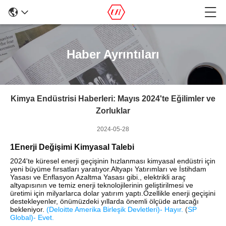
Haber Ayrıntıları
Kimya Endüstrisi Haberleri: Mayıs 2024'te Eğilimler ve
Zorluklar
2024-05-28
1Enerji Değişimi Kimyasal Talebi
2024'te küresel enerji geçişinin hızlanması kimyasal endüstri için
yeni büyüme fırsatları yaratıyor.Altyapı Yatırımları ve İstihdam
Yasası ve Enflasyon Azaltma Yasası gibi., elektrikli araç
altyapısının ve temiz enerji teknolojilerinin geliştirilmesi ve
üretimi için milyarlarca dolar yatırım yaptı.Özellikle enerji geçişini
destekleyenler, önümüzdeki yıllarda önemli ölçüde artacağı
bekleniyor.
(
Deloitte Amerika Birleşik Devletleri
)
- Hayır.
(
SP
Global
)
- Evet.