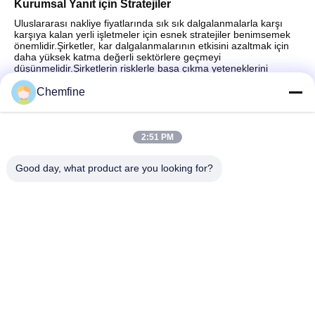
Kurumsal Yanıt için Stratejiler
Uluslararası nakliye fiyatlarında sık sık dalgalanmalarla karşı
karşıya kalan yerli işletmeler için esnek stratejiler benimsemek
önemlidir.Şirketler, kar dalgalanmalarının etkisini azaltmak için
daha yüksek katma değerli sektörlere geçmeyi
düşünmelidir.Şirketlerin risklerle başa çıkma yeteneklerini
artırmak için kar marjlarının esnekliğini artırmak çok önemlidir.
Chemfine
2:51 PM
Hızlı iletişim
Good day, what product are you looking for?
Adres
Oda 924, No.813 Yinxiu Yolu, Wuxi Şehri, Jiangsu, Çin
Tel
86- 510-82753588
E-posta
info@chemfineinternational.com