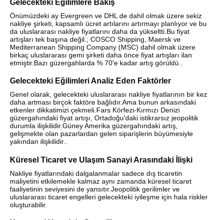
Gelecekteki Eğilimlere Bakış
Önümüzdeki ay Evergreen ve DHL de dahil olmak üzere sekiz
nakliye şirketi, kapsamlı ücret artılarını artırmayı planlıyor ve bu
da uluslararası nakliye fiyatlarını daha da yükseltti.Bu fiyat
artışları tek başına değil.; COSCO Shipping, Maersk ve
Mediterranean Shipping Company (MSC) dahil olmak üzere
birkaç uluslararası gemi şirketi daha önce fiyat artışları ilan
etmiştir.Bazı güzergahlarda % 70'e kadar artış görüldü..
Gelecekteki Eğilimleri Analiz Eden Faktörler
Genel olarak, gelecekteki uluslararası nakliye fiyatlarının bir kez
daha artması birçok faktöre bağlıdır.Ama bunun arkasındaki
etkenler dikkatimizi çekmeli.Fars Körfezi-Kırmızı Denizi
güzergahındaki fiyat artışı, Ortadoğu'daki istikrarsız jeopolitik
durumla ilişkilidir.Güney Amerika güzergahındaki artış,
gelişmekte olan pazarlardan gelen siparişlerin büyümesiyle
yakından ilişkilidir..
Küresel Ticaret ve Ulaşım Sanayi Arasındaki İlişki
Nakliye fiyatlarındaki dalgalanmalar sadece dış ticaretin
maliyetini etkilemekle kalmaz aynı zamanda küresel ticaret
faaliyetinin seviyesini de yansıtır.Jeopolitik gerilimler ve
uluslararası ticaret engelleri gelecekteki iyileşme için hala riskler
oluşturabilir.